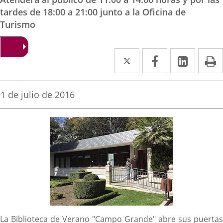
tardes de 18:00 a 21:00 junto a la Oficina de
Turismo
Twitter
Enlace
Facebook
Enlace
Linke
Enlace
I
a
a
a
una
una
una
Fecha
1 de julio de 2016
de
aplicación
aplicación
aplica
la
noticia
externa.
externa.
extern
Descripción
La Biblioteca de Verano "Campo Grande" abre sus puertas