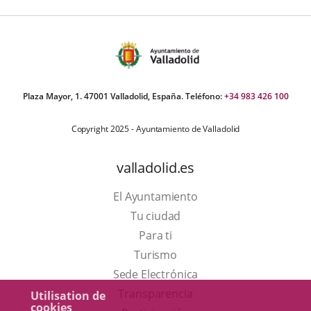
Plaza Mayor, 1. 47001 Valladolid, España. Teléfono:
+34 983 426 100
Copyright 2025 - Ayuntamiento de Valladolid
valladolid.es
El Ayuntamiento
Tu ciudad
Para ti
Este
Turismo
enlace
Enlace
Sede Electrónica
se
a
Transparencia
Utilisation de
cookies