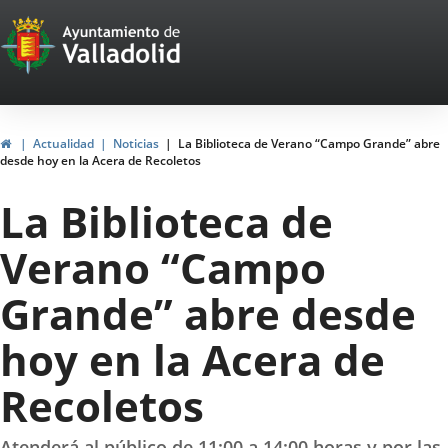
Portal
Saltar al contenido
Web
del
Ayuntamiento
Inicio
Actualidad
Noticias
La Biblioteca de Verano “Campo Grande” abre
desde hoy en la Acera de Recoletos
de
La Biblioteca de
Valladolid
Verano “Campo
Grande” abre desde
hoy en la Acera de
Recoletos
Atenderá al público de 11:00 a 14:00 horas y por las