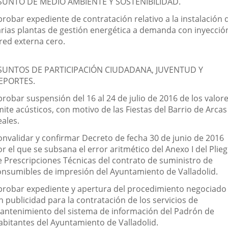
SUNTO DE MEDIO AMBIENTE Y SOSTENIBILIDAD.
probar expediente de contratación relativo a la instalación 
arias plantas de gestión energética a demanda con inyecció
 red externa cero.
SUNTOS DE PARTICIPACIÓN CIUDADANA, JUVENTUD Y
EPORTES.
robar suspensión del 16 al 24 de julio de 2016 de los valor
mite acústicos, con motivo de las Fiestas del Barrio de Arcas
eales.
onvalidar y confirmar Decreto de fecha 30 de junio de 2016
r el que se subsana el error aritmético del Anexo I del Plie
e Prescripciones Técnicas del contrato de suministro de
onsumibles de impresión del Ayuntamiento de Valladolid.
probar expediente y apertura del procedimiento negociado
n publicidad para la contratación de los servicios de
antenimiento del sistema de información del Padrón de
abitantes del Ayuntamiento de Valladolid.