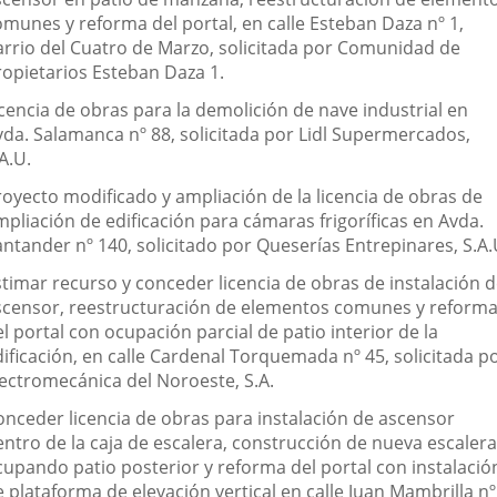
omunes y reforma del portal, en calle Esteban Daza nº 1,
arrio del Cuatro de Marzo, solicitada por Comunidad de
ropietarios Esteban Daza 1.
icencia de obras para la demolición de nave industrial en
vda. Salamanca nº 88, solicitada por Lidl Supermercados,
A.U.
royecto modificado y ampliación de la licencia de obras de
mpliación de edificación para cámaras frigoríficas en Avda.
antander nº 140, solicitado por Queserías Entrepinares, S.A.
stimar recurso y conceder licencia de obras de instalación 
scensor, reestructuración de elementos comunes y reform
l portal con ocupación parcial de patio interior de la
dificación, en calle Cardenal Torquemada nº 45, solicitada p
lectromecánica del Noroeste, S.A.
onceder licencia de obras para instalación de ascensor
entro de la caja de escalera, construcción de nueva escalera
cupando patio posterior y reforma del portal con instalació
 plataforma de elevación vertical en calle Juan Mambrilla nº