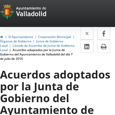
Portal
Jump to content
Web
del
Twitter
Enlace
Fa
Enl
Ayuntamiento
Home
El Ayuntamiento
Corporación Municipal
a
a
Órganos de Gobierno
Junta de Gobierno
de
Linkedin
Enlace
Pri
Local
Listado de Acuerdos de Junta de Gobierno
una
un
Local
Acuerdos adoptados por la Junta de
a
Valladolid
Gobierno del Ayuntamiento de Valladolid del día 7
aplicació
apl
de julio de 2016
una
externa.
ext
aplicaci
Acuerdos adoptados
externa.
por la Junta de
Gobierno del
Ayuntamiento de