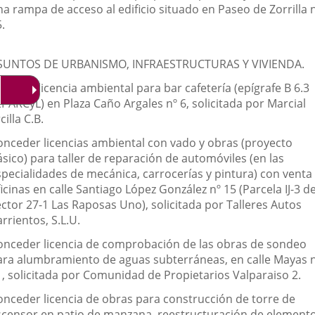
a rampa de acceso al edificio situado en Paseo de Zorrilla 
.
SUNTOS DE URBANISMO, INFRAESTRUCTURAS Y VIVIENDA.
negar licencia ambiental para bar cafetería (epígrafe B 6.3
PARCyL) en Plaza Caño Argales nº 6, solicitada por Marcial
cilla C.B.
onceder licencias ambiental con vado y obras (proyecto
sico) para taller de reparación de automóviles (en las
specialidades de mecánica, carrocerías y pintura) con venta
icinas en calle Santiago López González nº 15 (Parcela IJ-3 de
ector 27-1 Las Raposas Uno), solicitada por Talleres Autos
rrientos, S.L.U.
onceder licencia de comprobación de las obras de sondeo
ara alumbramiento de aguas subterráneas, en calle Mayas 
1, solicitada por Comunidad de Propietarios Valparaiso 2.
onceder licencia de obras para construcción de torre de
scensor en patio de manzana, reestructuración de element