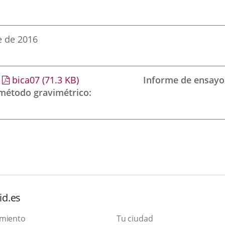
e de 2016
bica07
(71.3
KB
)
Informe de ensayo
 método gravimétrico
id.es
amiento
Tu ciudad