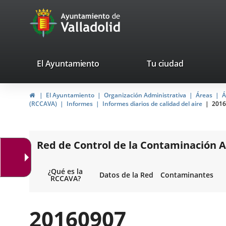
Portal
Jump to content
avaTop
Web
del
Ayuntamiento
valladolid.es
El Ayuntamiento
Tu ciudad
de
Home
El Ayuntamiento
Organización Administrativa
Áreas
Á
Valladolid
(RCCAVA)
Informes
Informes diarios de calidad del aire
2016
Red de Control de la Contaminación A
¿Qué es la
Datos de la Red
Contaminantes
RCCAVA?
20160907