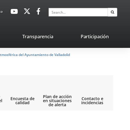
avaHeaderSocial
Link
Link
Link
Search
to
Search
to
to
to
external
external
external
application.
application.
application.
nk
Transparencia
Participación
ternal
tmosférica del Ayuntamiento de Valladolid
plication.
e
Plan de acción
Encuesta de
Contacto e
el
en situaciones
calidad
incidencias
de alerta