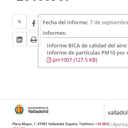
Twitter
Enlace
Facebook
Enlace
Fecha del informe
7 de septiembr
a
a
Informes
Linkedin
Enlace
Print
una
una
a
Informe BICA de calidad del aire
aplicación
aplicación
Informe de partículas PM10 por
una
externa.
externa.
pm1007
(127.5
KB
)
aplicación
externa.
valladol
El Ayunt
Plaza Mayor, 1. 47001 Valladolid, España. Teléfono:
+34 983