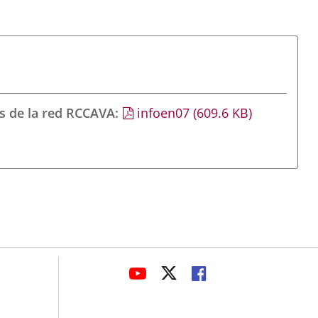
s de la red RCCAVA
infoen07
(609.6
KB
)
avaHeaderSocial
LINK
LINK
LINK
TO
TO
TO
EXTERNAL
EXTERNAL
EXTERNAL