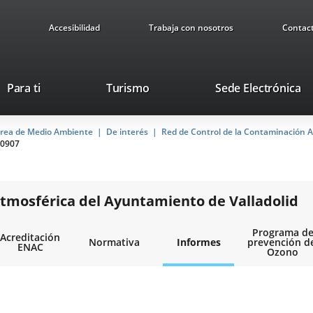
Accesibilidad
Trabaja con nosotros
Contac
This
Li
Para ti
Turismo
Sede Electrónica
link
to
will
ex
rea de Medio Ambiente
De interés
open
Red de Control de la Contaminación A
ap
0907
in
a
pop-
up
tmosférica del Ayuntamiento de Valladolid
window.
Programa d
Acreditación
Normativa
Informes
prevención d
ENAC
Ozono