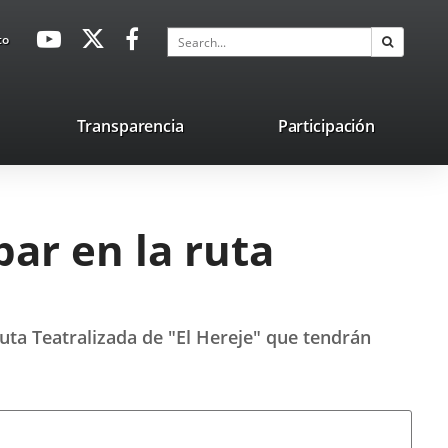
avaHeaderSocial
Link
Link
Link
Search
to
Search
to
to
to
external
external
external
application.
application.
application.
nk
Transparencia
Participación
ternal
plication.
ar en la ruta
uta Teatralizada de "El Hereje" que tendrán