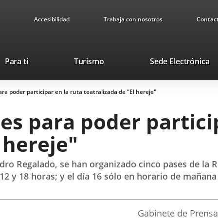
Accesibilidad
Trabaja con nosotros
Contac
This
Li
Para ti
Turismo
Sede Electrónica
link
to
will
ex
a poder participar en la ruta teatralizada de "El hereje"
open
ap
in
s para poder particip
a
pop-
 hereje"
up
window.
dro Regalado, se han organizado cinco pases de la R
 12 y 18 horas; y el día 16 sólo en horario de mañana
Fuente
Gabinete de Prensa