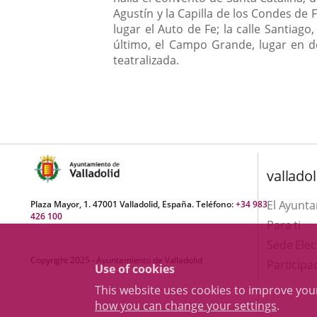
Agustín y la Capilla de los Condes de
lugar el Auto de Fe; la calle Santiag
último, el Campo Grande, lugar en do
teatralizada.
valladol
El Ayunt
Plaza Mayor, 1. 47001 Valladolid, España. Teléfono:
+34 983
426 100
Para ti
Sede Elec
Copyright 2025 - Ayuntamiento de Valladolid
Participa
Use of cookies
This website uses cookies to improve yo
how you can change your settings
.