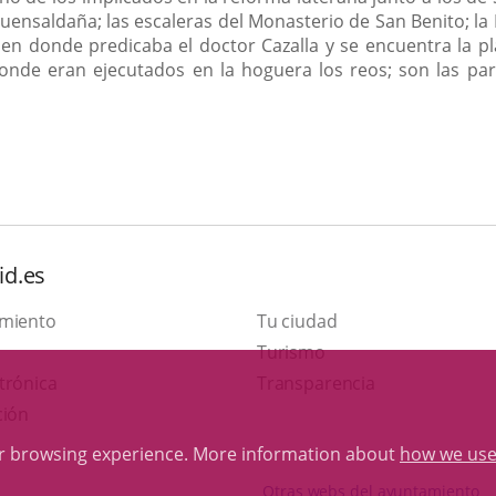
 Fuensaldaña; las escaleras del Monasterio de San Benito; l
o, en donde predicaba el doctor Cazalla y se encuentra la p
nde eran ejecutados en la hoguera los reos; son las para
id.es
amiento
Tu ciudad
This
Turismo
Link
link
trónica
Transparencia
to
will
ción
external
open
ur browsing experience. More information about
how we use
application.
in
Otras webs del ayuntamiento