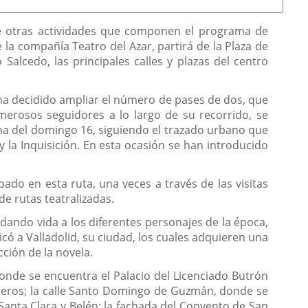
tre otras actividades que componen el programa de
 la compañía Teatro del Azar, partirá de la Plaza de
Salcedo, las principales calles y plazas del centro
 ha decidido ampliar el número de pases de dos, que
merosos seguidores a lo largo de su recorrido, se
ñana del domingo 16, siguiendo el trazado urbano que
 y la Inquisición. En esta ocasión se han introducido
pado en esta ruta, una veces a través de las visitas
de rutas teatralizadas.
dando vida a los diferentes personajes de la época,
ó a Valladolid, su ciudad, los cuales adquieren una
cción de la novela.
 donde se encuentra el Palacio del Licenciado Butrón
queros; la calle Santo Domingo de Guzmán, donde se
 Santa Clara y Belén; la fachada del Convento de San