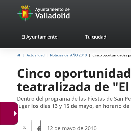
Portal
Jump to content
avaTop
Web
del
Ayuntamiento
valladolid.es
El Ayuntamiento
Tu ciudad
de
Home
Actualidad
Noticias del AÑO 2010
Cinco oportunidades par
Valladolid
Cinco oportunidade
teatralizada de "El
Dentro del programa de las Fiestas de San Pe
lugar los días 13 y 15 de mayo, en horario de
Twitter
Enlace
Facebook
Enlace
Fecha
12 de mayo de 2010