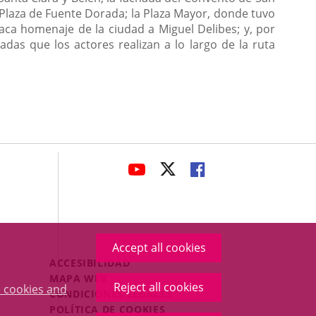
a Plaza de Fuente Dorada; la Plaza Mayor, donde tuvo
laca homenaje de la ciudad a Miguel Delibes; y, por
das que los actores realizan a lo largo de la ruta
avaHeaderSocial
LINK
LINK
LINK
TO
TO
TO
EXTERNAL
EXTERNAL
EXTERNAL
APPLICATION.
APPLICATION.
APPLICATION.
Accept all cookies
Menú
ACCESIBILIDAD
Legal
MAPA WEB
Reject all cookies
 cookies and
Footer
CONDICIONES LEGALES
POLÍTICA DE COOKIES