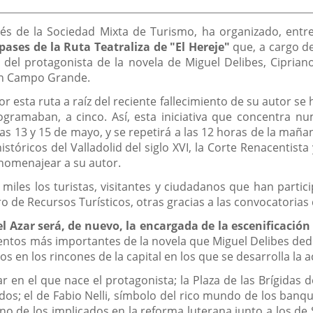
de
la
noticia
avés de la Sociedad Mixta de Turismo, ha organizado, en
pases de la Ruta Teatraliza de "El Hereje"
que, a cargo de
el protagonista de la novela de Miguel Delibes, Cipriano 
r en Campo Grande.
 esta ruta a raíz del reciente fallecimiento de su autor se
gramaban, a cinco. Así, esta iniciativa que concentra nu
días 13 y 15 de mayo, y se repetirá a las 12 horas de la ma
stóricos del Valladolid del siglo XVI, la Corte Renacentista
homenajear a su autor.
miles los turistas, visitantes y ciudadanos que han partici
 de Recursos Turísticos, otras gracias a las convocatorias 
l Azar será, de nuevo, la encargada de la escenificación
entos más importantes de la novela que Miguel Delibes dedic
s en los rincones de la capital en los que se desarrolla la a
ar en el que nace el protagonista; la Plaza de las Brígidas
dos; el de Fabio Nelli, símbolo del rico mundo de los ban
uno de los implicados en la reforma luterana junto a los de