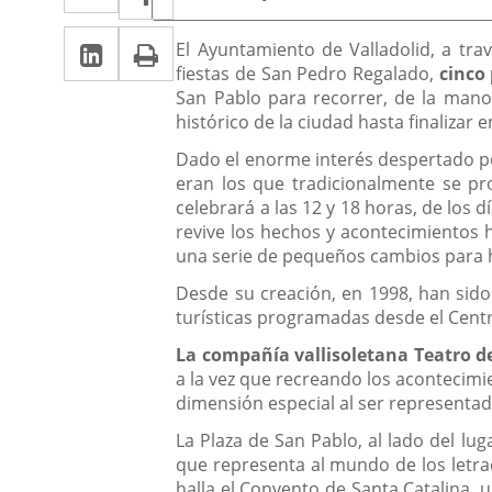
de
a
a
la
Linkedin
Enlace
Print
una
Descripción
noticia
El Ayuntamiento de Valladolid, a tr
una
fiestas de San Pedro Regalado,
cinco 
a
aplicación
aplicación
San Pablo para recorrer, de la mano d
una
externa.
histórico de la ciudad hasta finaliza
externa.
aplicación
Dado el enorme interés despertado por
eran los que tradicionalmente se pro
externa.
celebrará a las 12 y 18 horas, de los 
revive los hechos y acontecimientos hi
una serie de pequeños cambios para 
Desde su creación, en 1998, han sido 
turísticas programadas desde el Centro
La compañía vallisoletana Teatro de
a la vez que recreando los acontecimi
dimensión especial al ser representado
La Plaza de San Pablo, al lado del lug
que representa al mundo de los letra
halla el Convento de Santa Catalina, 