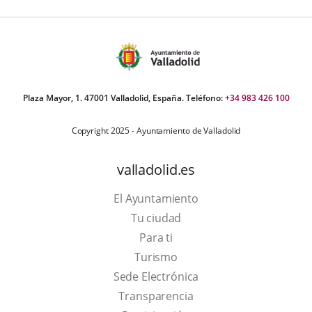
Plaza Mayor, 1. 47001 Valladolid, España. Teléfono:
+34 983 426 100
Copyright 2025 - Ayuntamiento de Valladolid
valladolid.es
El Ayuntamiento
Tu ciudad
Para ti
This
Turismo
link
Link
Sede Electrónica
will
to
Transparencia