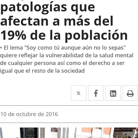
patologías que
afectan a más del
19% de la población
• El lema “Soy como tú aunque aún no lo sepas”
quiere reflejar la vulnerabilidad de la salud mental
de cualquier persona así como el derecho a ser
igual que el resto de la sociedad
Twitter
Enlace
Facebook
Enlace
Linked
Enlace
P
a
a
a
una
una
una
Fecha
10 de octubre de 2016
de
aplicación
aplicación
aplica
la
noticia
externa.
externa.
extern