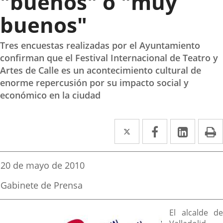
"buenos" o "muy
buenos"
Tres encuestas realizadas por el Ayuntamiento
confirman que el Festival Internacional de Teatro y
Artes de Calle es un acontecimiento cultural de
enorme repercusión por su impacto social y
económico en la ciudad
Twitter
Enlace
Facebook
Enlace
Linked
Enlace
P
a
a
a
una
una
una
Fecha
20 de mayo de 2010
de
aplicación
aplicación
aplica
la
Fuente
Gabinete de Prensa
noticia
externa.
externa.
extern
de
la
Descripción
noticia
El alcalde de