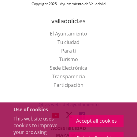
Copyright 2025 - Ayuntamiento de Valladolid
valladolid.es
El Ayuntamiento
Tu ciudad
Para ti
This
Turismo
link
Link
Sede Electrónica
will
to
Transparencia
open
external
Participación
in
application.
a
Otras webs del ayuntamiento
Use of cookies
pop-
aderSocial
LINK
LINK
LINK
This website uses
up
Accept all cookies
TO
TO
TO
cookies to improve
window.
ACCESIBILIDAD
EXTERNAL
EXTERNAL
EXTERNAL
your browsing
MAPA WEB