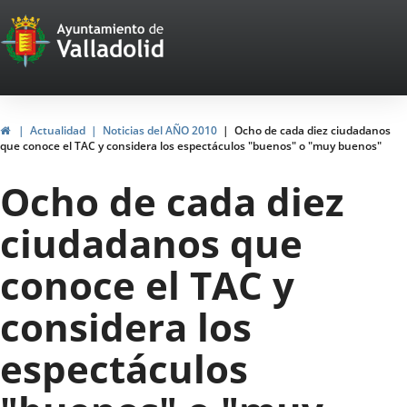
Portal
Jump to content
Web
del
Ayuntamiento
Home
Actualidad
Noticias del AÑO 2010
Ocho de cada diez ciudadanos
que conoce el TAC y considera los espectáculos "buenos" o "muy buenos"
de
Ocho de cada diez
Valladolid
ciudadanos que
conoce el TAC y
considera los
espectáculos