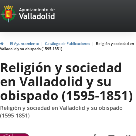
Portal
Saltar al contenido
Web
del
Ayuntamiento
Inicio
El Ayuntamiento
Catálogo de Publicaciones
Religión y sociedad en
Valladolid y su obispado (1595-1851)
de
Religión y sociedad
Valladolid
en Valladolid y su
obispado (1595-1851)
Religión y sociedad en Valladolid y su obispado
(1595-1851)
Twitter
Enlace
Facebook
Enlace
Linke
Enlace
I