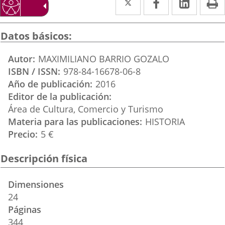
a
a
a
una
una
una
Datos básicos
aplicación
aplicación
aplica
Autor
MAXIMILIANO BARRIO GOZALO
externa.
externa.
extern
ISBN / ISSN
978-84-16678-06-8
Año de publicación
2016
Editor de la publicación
Área de Cultura, Comercio y Turismo
Materia para las publicaciones
HISTORIA
Precio
5 €
Descripción física
Dimensiones
24
Páginas
344