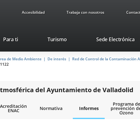
Accesibilidad
Trabaja con nosotros
Contac
This
Li
Para ti
Turismo
Sede Electrónica
link
to
will
ex
rea de Medio Ambiente
De interés
open
Red de Control de la Contaminación A
ap
1122
in
a
pop-
up
tmosférica del Ayuntamiento de Valladolid
window.
Programa d
Acreditación
Normativa
Informes
prevención d
ENAC
Ozono