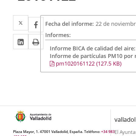
Twitter
Enlace
Facebook
Enlace
Fecha del informe
22 de noviembr
a
a
Informes
Linkedin
Enlace
Print
una
una
a
Informe BICA de calidad del aire
aplicación
aplicación
Informe de partículas PM10 por
una
externa.
externa.
pm1020161122
(127.5
KB
)
aplicación
externa.
valladol
El Ayunt
Plaza Mayor, 1. 47001 Valladolid, España. Teléfono:
+34 983