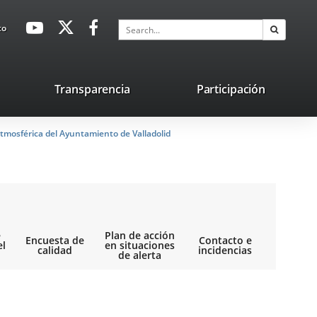
avaHeaderSocial
Link
Link
Link
Search
to
Search
to
to
to
external
external
external
application.
application.
application.
nk
Transparencia
Participación
ternal
tmosférica del Ayuntamiento de Valladolid
plication.
e
Plan de acción
Encuesta de
Contacto e
el
en situaciones
calidad
incidencias
de alerta