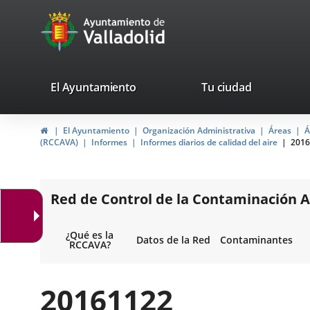
Portal
Jump to content
avaTop
Web
del
Ayuntamiento
valladolid.es
El Ayuntamiento
Tu ciudad
de
Home
El Ayuntamiento
Organización Administrativa
Áreas
Á
Valladolid
(RCCAVA)
Informes
Informes diarios de calidad del aire
2016
Red de Control de la Contaminación A
¿Qué es la
Datos de la Red
Contaminantes
RCCAVA?
20161122