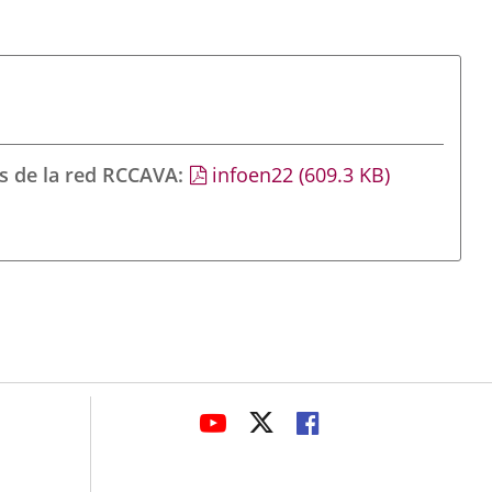
s de la red RCCAVA
infoen22
(609.3
KB
)
avaHeaderSocial
LINK
LINK
LINK
TO
TO
TO
EXTERNAL
EXTERNAL
EXTERNAL