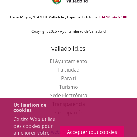
Plaza Mayor, 1. 47001 Valladolid, España. Teléfono:
+34 983 426 100
Copyright 2025 - Ayuntamiento de Valladolid
valladolid.es
El Ayuntamiento
Tu ciudad
Para ti
Este
Turismo
enlace
Enlace
Sede Electrónica
se
a
Transparencia
Utilisation de
cookies
abrirá
una
Participación
Ce site Web utilise
en
aplicación
des cookies pour
una
externa.
Accepter tout cookies
Otras webs del ayuntamiento
améliorer votre