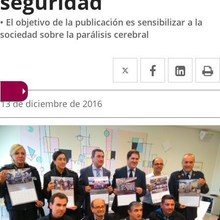
seguridad
• El objetivo de la publicación es sensibilizar a la
sociedad sobre la parálisis cerebral
Twitter
Enlace
Facebook
Enlace
Linke
Enlace
I
a
a
a
una
una
una
Fecha
13 de diciembre de 2016
de
aplicación
aplicación
aplica
la
noticia
externa.
externa.
extern