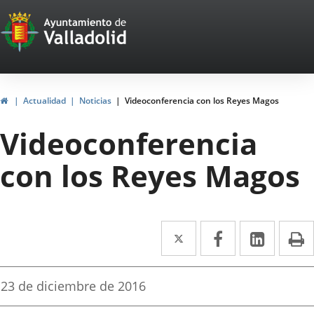
Portal
Jump to content
Web
del
Ayuntamiento
Home
Actualidad
Noticias
Videoconferencia con los Reyes Magos
de
Videoconferencia
Valladolid
con los Reyes Magos
Twitter
Enlace
Facebook
Enlace
Linked
Enlace
P
a
a
a
una
una
una
Fecha
23 de diciembre de 2016
de
aplicación
aplicación
aplica
la