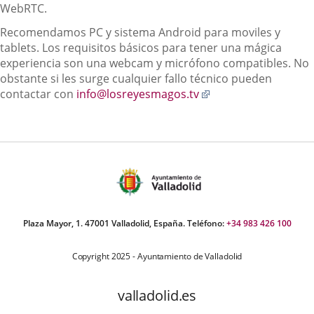
WebRTC.
Recomendamos PC y sistema Android para moviles y
tablets. Los requisitos básicos para tener una mágica
experiencia son una webcam y micrófono compatibles. No
obstante si les surge cualquier fallo técnico pueden
Enlace
contactar con
info@losreyesmagos.tv
a
una
aplicación
externa.
Plaza Mayor, 1. 47001 Valladolid, España. Teléfono:
+34 983 426 100
Copyright 2025 - Ayuntamiento de Valladolid
valladolid.es