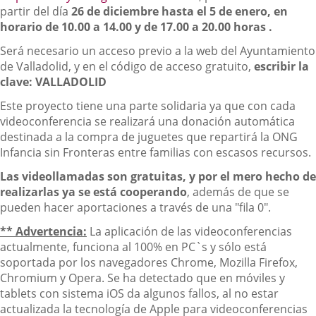
a
partir del día
26 de diciembre hasta el 5 de enero, en
una
horario de 10.00 a 14.00 y de 17.00 a 20.00 horas .
aplicación
Será necesario un acceso previo a la web del Ayuntamiento
externa.
de Valladolid, y en el código de acceso gratuito,
escribir la
clave: VALLADOLID
Este proyecto tiene una parte solidaria ya que con cada
videoconferencia se realizará una donación automática
destinada a la compra de juguetes que repartirá la ONG
Infancia sin Fronteras entre familias con escasos recursos.
Las videollamadas son gratuitas, y por el mero hecho de
realizarlas ya se está cooperando
, además de que se
pueden hacer aportaciones a través de una "fila 0".
** Advertencia:
La aplicación de las videoconferencias
actualmente, funciona al 100% en PC`s y sólo está
soportada por los navegadores Chrome, Mozilla Firefox,
Chromium y Opera. Se ha detectado que en móviles y
tablets con sistema iOS da algunos fallos, al no estar
actualizada la tecnología de Apple para videoconferencias