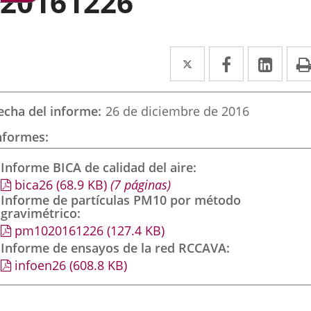
20161226
Twitter
Enlace
Facebook
Enlace
Link
Enla
a
a
a
una
una
una
echa del informe
26 de diciembre de 2016
aplicación
aplicación
aplic
nformes
externa.
externa.
exte
Informe BICA de calidad del aire
bica26
(68.9
KB
)
(7 páginas)
Informe de partículas PM10 por método
gravimétrico
pm1020161226
(127.4
KB
)
Informe de ensayos de la red RCCAVA
infoen26
(608.8
KB
)