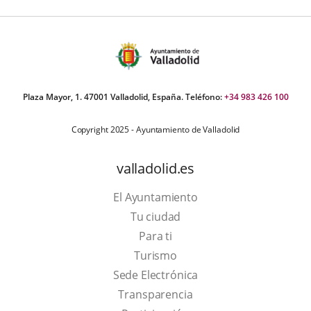
Plaza Mayor, 1. 47001 Valladolid, España. Teléfono:
+34 983 426 100
Copyright 2025 - Ayuntamiento de Valladolid
valladolid.es
El Ayuntamiento
Tu ciudad
Para ti
This
Turismo
link
Link
Sede Electrónica
will
to
Transparencia