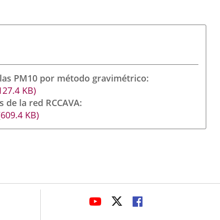
ulas PM10 por método gravimétrico
127.4
KB
)
s de la red RCCAVA
(609.4
KB
)
avaHeaderSocial
LINK
LINK
LINK
TO
TO
TO