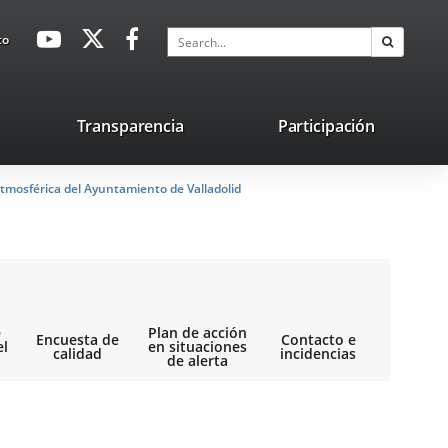
avaHeaderSocial
Link
Link
Link
Search
to
Search
to
to
to
external
external
external
application.
application.
application.
nk
Transparencia
Participación
ternal
tmosférica del Ayuntamiento de Valladolid
plication.
e
Plan de acción
Encuesta de
Contacto e
el
en situaciones
calidad
incidencias
de alerta