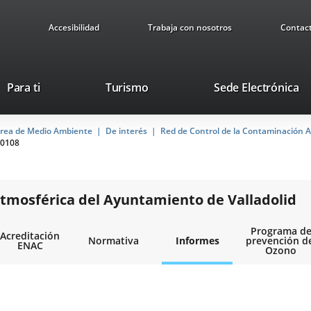
Accesibilidad
Trabaja con nosotros
Contac
This
Li
Para ti
Turismo
Sede Electrónica
link
to
will
ex
rea de Medio Ambiente
De interés
open
Red de Control de la Contaminación A
ap
0108
in
a
pop-
up
tmosférica del Ayuntamiento de Valladolid
window.
Programa d
Acreditación
Normativa
Informes
prevención d
ENAC
Ozono