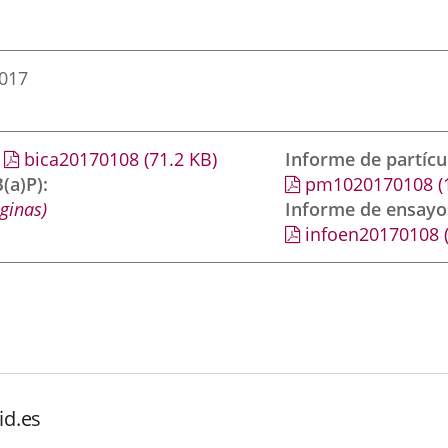
2017
bica20170108
(71.2
KB
)
Informe de partíc
(a)P)
pm1020170108
(
ginas)
Informe de ensayo
infoen20170108
id.es