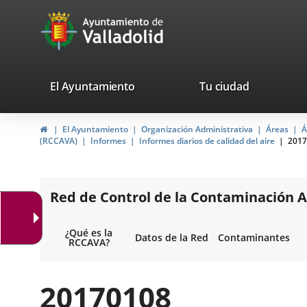
Portal
Jump to content
avaTop
Web
del
Ayuntamiento
valladolid.es
El Ayuntamiento
Tu ciudad
de
Home
El Ayuntamiento
Organización Administrativa
Áreas
Á
Valladolid
(RCCAVA)
Informes
Informes diarios de calidad del aire
2017
Red de Control de la Contaminación A
¿Qué es la
Datos de la Red
Contaminantes
RCCAVA?
20170108