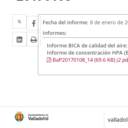
Twitter
Enlace
Facebook
Enlace
Fecha del informe
8 de enero de 
a
a
Informes
Linkedin
Enlace
Print
una
una
a
Informe BICA de calidad del aire
aplicación
aplicación
Informe de concentración HPA (B
una
externa.
externa.
BaP20170108_14
(69.6
KB
)
(2 pá
aplicación
externa.
valladol