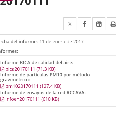
20170111
Twitter
Enlace
Facebook
Enlace
Link
Enla
a
a
a
una
una
una
echa del informe
11 de enero de 2017
aplicación
aplicación
aplic
nformes
externa.
externa.
exte
Informe BICA de calidad del aire
bica20170111
(71.3
KB
)
Informe de partículas PM10 por método
gravimétrico
pm1020170111
(127.4
KB
)
Informe de ensayos de la red RCCAVA
infoen20170111
(610
KB
)