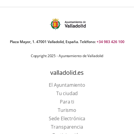
Plaza Mayor, 1. 47001 Valladolid, España. Teléfono:
+34 983 426 100
Copyright 2025 - Ayuntamiento de Valladolid
valladolid.es
El Ayuntamiento
Tu ciudad
Para ti
This
Turismo
link
Link
Sede Electrónica
will
to
Transparencia