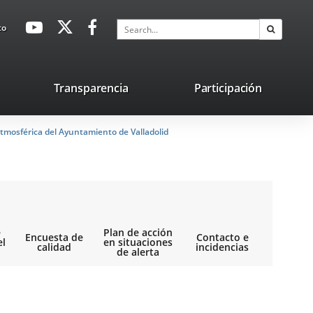
avaHeaderSocial
Link
Link
Link
Search
to
Search
to
to
to
external
external
external
application.
application.
application.
nk
Transparencia
Participación
ternal
tmosférica del Ayuntamiento de Valladolid
plication.
e
Plan de acción
Encuesta de
Contacto e
el
en situaciones
calidad
incidencias
de alerta