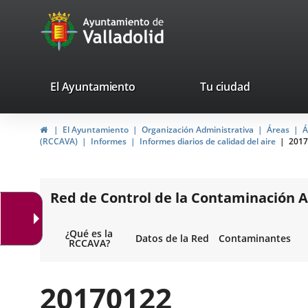
Portal
Jump to content
avaTop
Web
del
Ayuntamiento
valladolid.es
El Ayuntamiento
Tu ciudad
de
Home
El Ayuntamiento
Organización Administrativa
Áreas
Á
Valladolid
(RCCAVA)
Informes
Informes diarios de calidad del aire
2017
Red de Control de la Contaminación A
¿Qué es la
Datos de la Red
Contaminantes
RCCAVA?
20170122