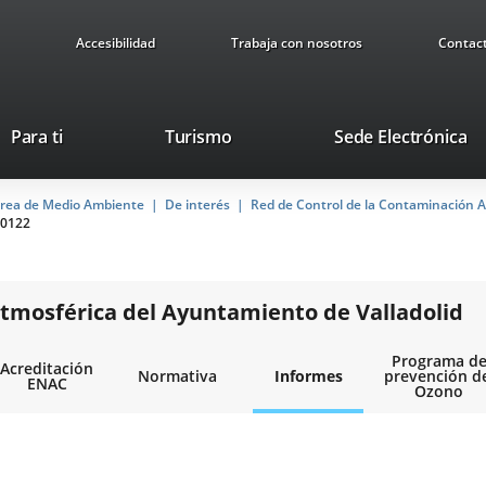
Accesibilidad
Trabaja con nosotros
Contac
This
Li
Para ti
Turismo
Sede Electrónica
link
to
will
ex
rea de Medio Ambiente
De interés
open
Red de Control de la Contaminación A
ap
0122
in
a
pop-
up
tmosférica del Ayuntamiento de Valladolid
window.
Programa d
Acreditación
Normativa
Informes
prevención d
ENAC
Ozono