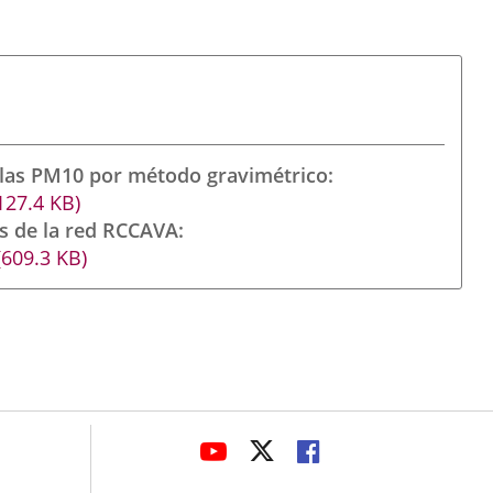
ulas PM10 por método gravimétrico
127.4
KB
)
s de la red RCCAVA
(609.3
KB
)
avaHeaderSocial
LINK
LINK
LINK
TO
TO
TO