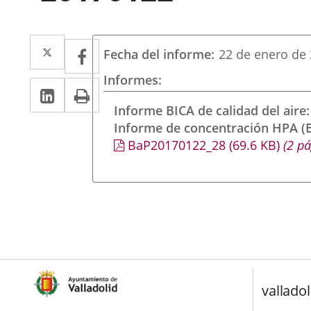
Twitter
Enlace
Facebook
Enlace
Fecha del informe
22 de enero de
a
a
Informes
Linkedin
Enlace
Print
una
una
a
Informe BICA de calidad del aire
aplicación
aplicación
Informe de concentración HPA (B
una
externa.
externa.
BaP20170122_28
(69.6
KB
)
(2 pá
aplicación
externa.
valladol