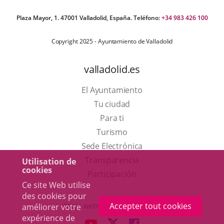
Plaza Mayor, 1. 47001 Valladolid, España. Teléfono:
+34 983 426 100
Copyright 2025 - Ayuntamiento de Valladolid
valladolid.es
El Ayuntamiento
Tu ciudad
Para ti
Este
Turismo
enlace
Enlace
Sede Electrónica
se
a
Transparencia
Utilisation de
cookies
abrirá
una
Participación
Ce site Web utilise
en
aplicación
des cookies pour
una
externa.
Accepter tout cookies
Otras webs del ayuntamiento
améliorer votre
ventana
expérience de
aderSocial
ENLACE
ENLACE
ENLACE