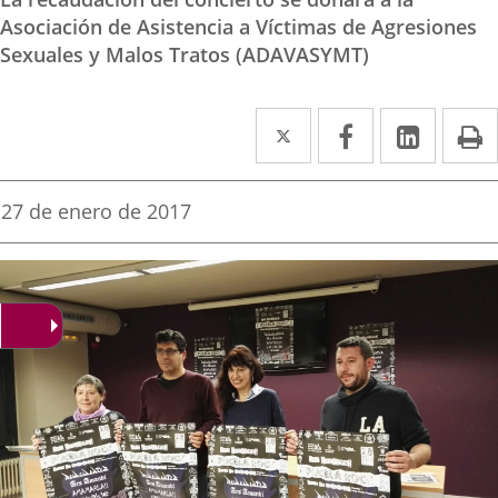
Asociación de Asistencia a Víctimas de Agresiones
Sexuales y Malos Tratos (ADAVASYMT)
Twitter
Enlace
Facebook
Enlace
Linke
Enlace
I
a
a
a
una
una
una
Fecha
27 de enero de 2017
de
aplicación
aplicación
aplica
la
noticia
externa.
externa.
extern