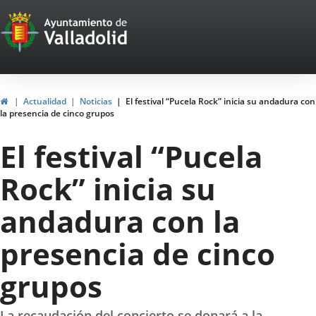
Portal
Saltar al contenido
Web
del
Ayuntamiento
Inicio
Actualidad
Noticias
El festival “Pucela Rock” inicia su andadura con
la presencia de cinco grupos
de
El festival “Pucela
Valladolid
Rock” inicia su
andadura con la
presencia de cinco
grupos
La recaudación del concierto se donará a la