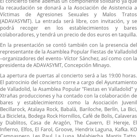
El concierto tiene además un componente solidario ya que
la recaudación se donará a la Asociación de Asistencia a
Víctimas de Agresiones Sexuales y Malos Tratos
(ADAVASYMT). La entrada será libre, con invitación, y se
podrá recoger en los establecimientos y bares
colaboradores, y tendrá un precio de dos euros en taquilla.
En la presentación se contó también con la presencia del
representante de la Asamblea Popular Fiestas de Valladolid
–organizadores del evento- Víctor Sánchez, así como con la
presidenta de ADAVASYMT, Concepción Minayo.
La apertura de puertas al concierto será a las 19:00 horas.
El patrocinio del concierto corre a cargo del Ayuntamiento
de Valladolid, la Asamblea Popular "Fiestas en Valladolid" y
Xtrañas producciones y ha contado con la colaboración de
bares y establecimientos como la Asociación Juvenil
Becillarock, Atalaya Rock, Babalá, Bariloche, Berlín, La Bici,
La Bicicleta, Bodega Rock Hornillos, Café de Bolis, Calaveras
y Diablitos, Casa de Aragón, The Cavern, El Hereje, El
Infierno, Elfos, El Farol, Groove, Hendrix Laguna, Kafka. KO
Campaspero, Les Paul, La Luna, Malahierba, Mantis Tatto,