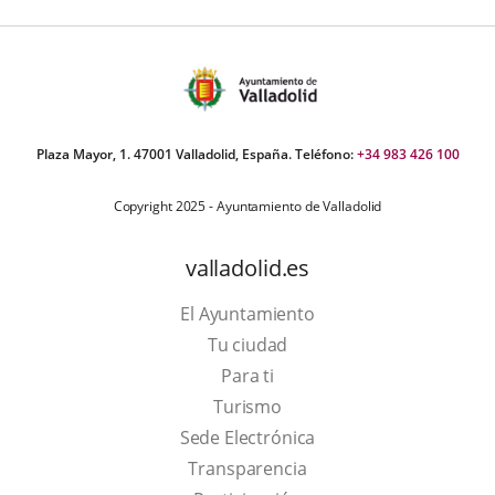
Plaza Mayor, 1. 47001 Valladolid, España. Teléfono:
+34 983 426 100
Copyright 2025 - Ayuntamiento de Valladolid
valladolid.es
El Ayuntamiento
Tu ciudad
Para ti
This
Turismo
link
Link
Sede Electrónica
will
to
Transparencia