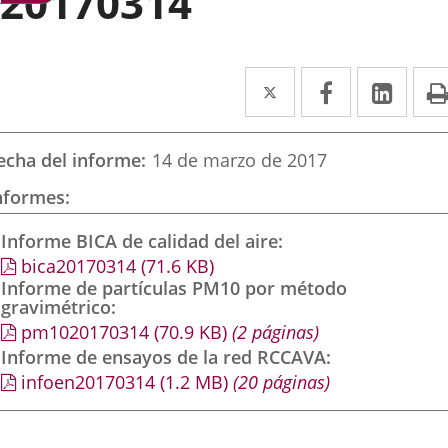
20170314
Twitter
Enlace
Facebook
Enlace
Link
Enla
a
a
a
una
una
una
echa del informe
14 de marzo de 2017
aplicación
aplicación
aplic
nformes
externa.
externa.
exte
Informe BICA de calidad del aire
bica20170314
(71.6
KB
)
Informe de partículas PM10 por método
gravimétrico
pm1020170314
(70.9
KB
)
(2 páginas)
Informe de ensayos de la red RCCAVA
infoen20170314
(1.2
MB
)
(20 páginas)