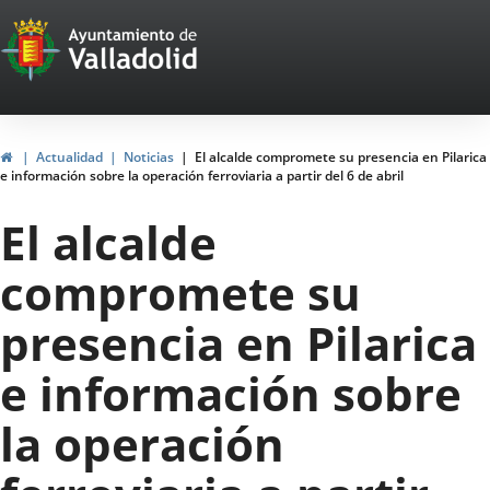
Portal
Saltar al contenido
Web
del
Ayuntamiento
Inicio
Actualidad
Noticias
El alcalde compromete su presencia en Pilarica
e información sobre la operación ferroviaria a partir del 6 de abril
de
El alcalde
Valladolid
compromete su
presencia en Pilarica
e información sobre
la operación