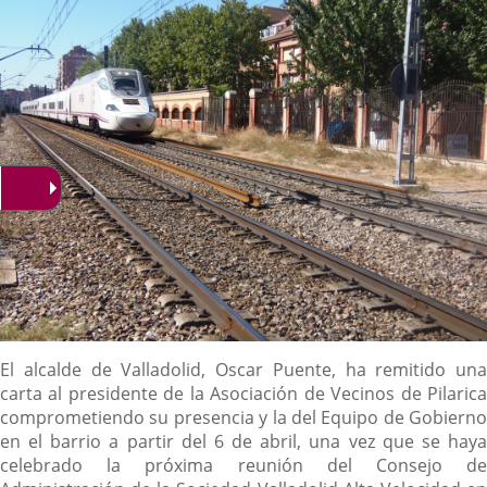
Descripción
El alcalde de Valladolid, Oscar Puente, ha remitido una
carta al presidente de la Asociación de Vecinos de Pilarica
comprometiendo su presencia y la del Equipo de Gobierno
en el barrio a partir del 6 de abril, una vez que se haya
celebrado la próxima reunión del Consejo de