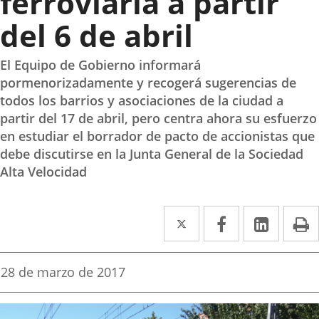
ferroviaria a partir
del 6 de abril
El Equipo de Gobierno informará
pormenorizadamente y recogerá sugerencias de
todos los barrios y asociaciones de la ciudad a
partir del 17 de abril, pero centra ahora su esfuerzo
en estudiar el borrador de pacto de accionistas que
debe discutirse en la Junta General de la Sociedad
Alta Velocidad
Twitter
Enlace
Facebook
Enlace
Linke
Enlace
I
a
a
a
una
una
una
Fecha
28 de marzo de 2017
de
aplicación
aplicación
aplica
la
noticia
externa.
externa.
extern