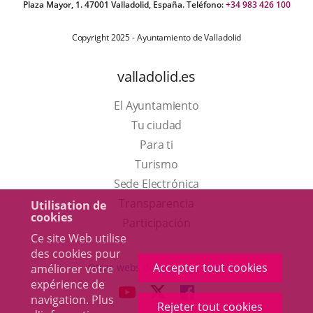
Plaza Mayor, 1. 47001 Valladolid, España. Teléfono:
+34 983 426 100
Copyright 2025 - Ayuntamiento de Valladolid
valladolid.es
El Ayuntamiento
Tu ciudad
Para ti
Este
Turismo
enlace
Enlace
Sede Electrónica
se
a
Transparencia
Utilisation de
cookies
abrirá
una
Participación
Ce site Web utilise
en
aplicación
des cookies pour
una
externa.
Accepter tout cookies
Otras webs del ayuntamiento
améliorer votre
ventana
expérience de
aderSocial
ENLACE
ENLACE
ENLACE
navigation. Plus
nueva.
Rejeter tout cookies
A
A
A