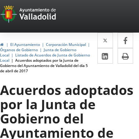
Portal
Jump to content
Web
del
Twitter
Enlace
Fa
Enl
Ayuntamiento
Home
El Ayuntamiento
Corporación Municipal
a
a
Órganos de Gobierno
Junta de Gobierno
de
Linkedin
Enlace
Pri
Local
Listado de Acuerdos de Junta de Gobierno
una
un
Local
Acuerdos adoptados por la Junta de
a
Valladolid
Gobierno del Ayuntamiento de Valladolid del día 5
aplicació
apl
de abril de 2017
una
externa.
ext
aplicaci
Acuerdos adoptados
externa.
por la Junta de
Gobierno del
Ayuntamiento de