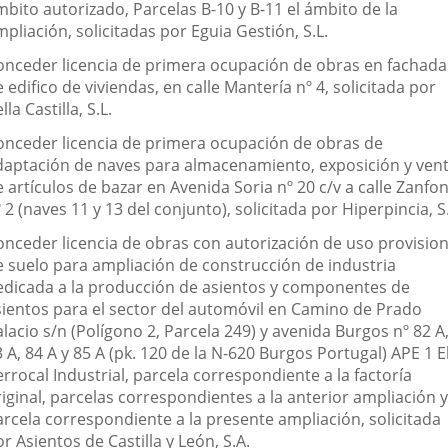
mbito autorizado, Parcelas B-10 y B-11 el ámbito de la
pliación, solicitadas por Eguia Gestión, S.L.
onceder licencia de primera ocupación de obras en fachada
 edifico de viviendas, en calle Mantería nº 4, solicitada por
lla Castilla, S.L.
onceder licencia de primera ocupación de obras de
daptación de naves para almacenamiento, exposición y ven
 artículos de bazar en Avenida Soria nº 20 c/v a calle Zanfo
 2 (naves 11 y 13 del conjunto), solicitada por Hiperpincia, S.
onceder licencia de obras con autorización de uso provision
e suelo para ampliación de construcción de industria
edicada a la producción de asientos y componentes de
sientos para el sector del automóvil en Camino de Prado
lacio s/n (Polígono 2, Parcela 249) y avenida Burgos nº 82 A
 A, 84 A y 85 A (pk. 120 de la N-620 Burgos Portugal) APE 1 E
rrocal Industrial, parcela correspondiente a la factoría
iginal, parcelas correspondientes a la anterior ampliación y
arcela correspondiente a la presente ampliación, solicitada
r Asientos de Castilla y León, S.A.