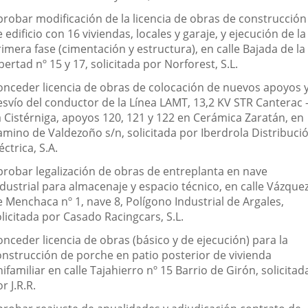
probar modificación de la licencia de obras de construcción
 edificio con 16 viviendas, locales y garaje, y ejecución de la
imera fase (cimentación y estructura), en calle Bajada de la
bertad nº 15 y 17, solicitada por Norforest, S.L.
onceder licencia de obras de colocación de nuevos apoyos 
esvío del conductor de la Línea LAMT, 13,2 KV STR Canterac 
a Cistérniga, apoyos 120, 121 y 122 en Cerámica Zaratán, en
amino de Valdezoño s/n, solicitada por Iberdrola Distribuci
éctrica, S.A.
probar legalización de obras de entreplanta en nave
dustrial para almacenaje y espacio técnico, en calle Vázque
e Menchaca nº 1, nave 8, Polígono Industrial de Argales,
licitada por Casado Racingcars, S.L.
nceder licencia de obras (básico y de ejecución) para la
onstrucción de porche en patio posterior de vivienda
ifamiliar en calle Tajahierro nº 15 Barrio de Girón, solicitad
r J.R.R.