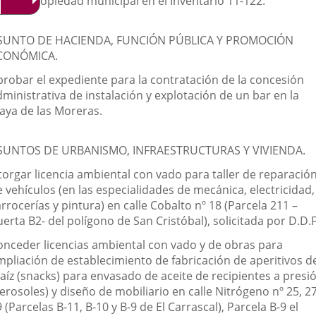
 nº de propiedad municipal en el Inventario 11-122.
SUNTO DE HACIENDA, FUNCIÓN PÚBLICA Y PROMOCIÓN
CONÓMICA.
probar el expediente para la contratación de la concesión
ministrativa de instalación y explotación de un bar en la
laya de las Moreras.
SUNTOS DE URBANISMO, INFRAESTRUCTURAS Y VIVIENDA.
torgar licencia ambiental con vado para taller de reparació
 vehículos (en las especialidades de mecánica, electricidad,
rrocerías y pintura) en calle Cobalto nº 18 (Parcela 211 –
erta B2- del polígono de San Cristóbal), solicitada por D.D.F
onceder licencias ambiental con vado y de obras para
mpliación de establecimiento de fabricación de aperitivos d
aíz (snacks) para envasado de aceite de recipientes a presi
erosoles) y diseño de mobiliario en calle Nitrógeno nº 25, 27
 (Parcelas B-11, B-10 y B-9 de El Carrascal), Parcela B-9 el