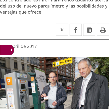
del uso del nuevo parquímetro y las posibilidades y
ventajas que ofrece
Twitter
Enlace
Facebook
Enlace
Linke
Enlace
I
a
a
a
una
una
una
Fecha
5 de abril de 2017
de
aplicación
aplicación
aplica
la
noticia
externa.
externa.
extern