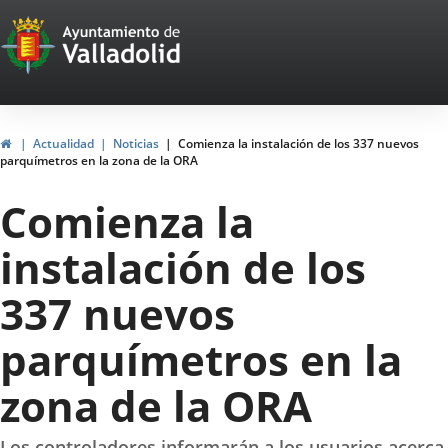
Portal
Saltar al contenido
Web
del
Ayuntamiento
Inicio
Actualidad
Noticias
Comienza la instalación de los 337 nuevos
parquímetros en la zona de la ORA
de
Comienza la
Valladolid
instalación de los
337 nuevos
parquímetros en la
zona de la ORA
Los controladores informarán a los usuarios acerca