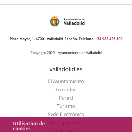
Plaza Mayor, 1. 47001 Valladolid, España. Teléfono:
+34 983 426 100
Copyright 2025 - Ayuntamiento de Valladolid
valladolid.es
El Ayuntamiento
Tu ciudad
Para ti
Este
Turismo
enlace
Enlace
Sede Electrónica
se
a
Transparencia
Utilisation de
cookies
abrirá
una
Participación