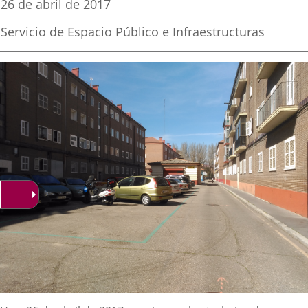
Fecha
26 de abril de 2017
de
aplicación
aplicación
aplica
la
Fuente
Servicio de Espacio Público e Infraestructuras
noticia
externa.
externa.
extern
de
la
noticia