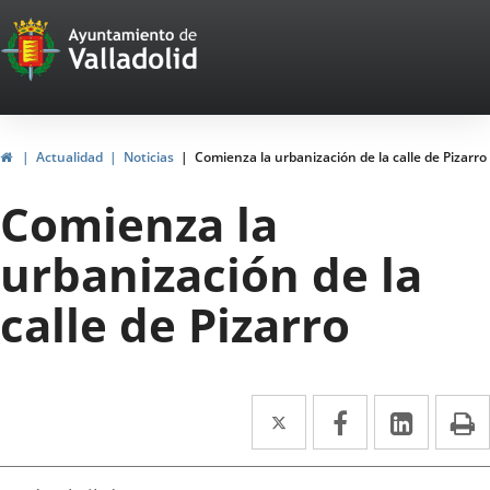
Portal
Saltar al contenido
Web
del
Ayuntamiento
Inicio
Actualidad
Noticias
Comienza la urbanización de la calle de Pizarro
de
Comienza la
Valladolid
urbanización de la
calle de Pizarro
Twitter
Enlace
Facebook
Enlace
Linke
Enlace
I
a
a
a
una
una
una