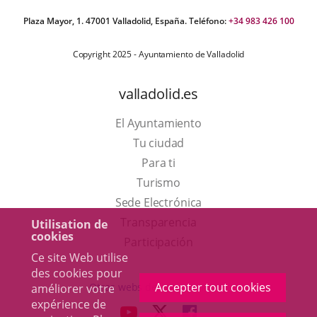
Plaza Mayor, 1. 47001 Valladolid, España. Teléfono:
+34 983 426 100
Copyright 2025 - Ayuntamiento de Valladolid
valladolid.es
El Ayuntamiento
Tu ciudad
Para ti
Este
Turismo
enlace
Enlace
Sede Electrónica
se
a
Transparencia
Utilisation de
cookies
abrirá
una
Participación
Ce site Web utilise
en
aplicación
des cookies pour
una
externa.
Accepter tout cookies
Otras webs del ayuntamiento
améliorer votre
ventana
expérience de
aderSocial
ENLACE
ENLACE
ENLACE