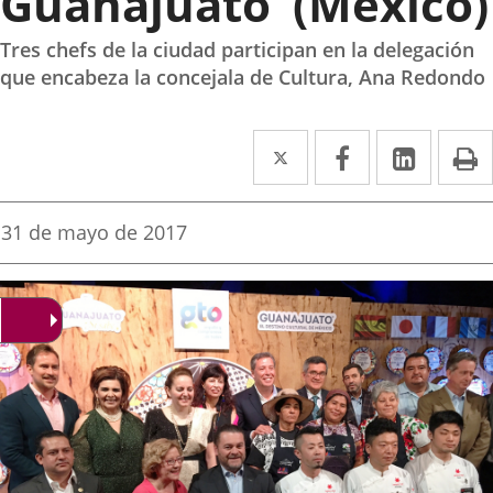
Guanajuato’ (México)
Tres chefs de la ciudad participan en la delegación
que encabeza la concejala de Cultura, Ana Redondo
Twitter
Enlace
Facebook
Enlace
Linke
Enlace
I
a
a
a
una
una
una
Fecha
31 de mayo de 2017
de
aplicación
aplicación
aplica
la
noticia
externa.
externa.
extern