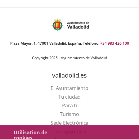
Plaza Mayor, 1. 47001 Valladolid, España. Teléfono:
+34 983 426 100
Copyright 2025 - Ayuntamiento de Valladolid
valladolid.es
El Ayuntamiento
Tu ciudad
Para ti
Este
Turismo
enlace
Enlace
Sede Electrónica
se
a
Transparencia
Utilisation de
cookies