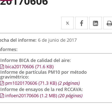
20170606
Twitter
Enlace
Facebook
Enlace
Link
Enla
a
a
a
una
una
una
echa del informe
6 de junio de 2017
aplicación
aplicación
aplic
nformes
externa.
externa.
exte
Informe BICA de calidad del aire
bica20170606
(71.6
KB
)
Informe de partículas PM10 por método
gravimétrico
pm1020170606
(71.3
KB
)
(2 páginas)
Informe de ensayos de la red RCCAVA
infoen20170606
(1.2
MB
)
(20 páginas)