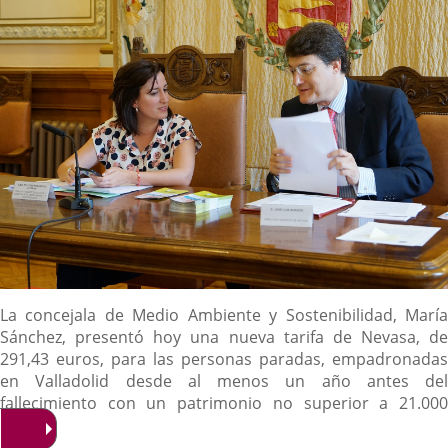
noticia
externa.
externa.
extern
Descripción
La concejala de Medio Ambiente y Sostenibilidad, María
Sánchez, presentó hoy una nueva tarifa de Nevasa, de
291,43 euros, para las personas paradas, empadronadas
en Valladolid desde al menos un año antes del
fallecimiento con un patrimonio no superior a 21.000
euros.