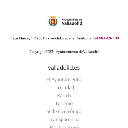
Plaza Mayor, 1. 47001 Valladolid, España. Teléfono:
+34 983 426 100
Copyright 2025 - Ayuntamiento de Valladolid
valladolid.es
El Ayuntamiento
Tu ciudad
Para ti
This
Turismo
link
Link
Sede Electrónica
will
to
Transparencia
open
external
Participación