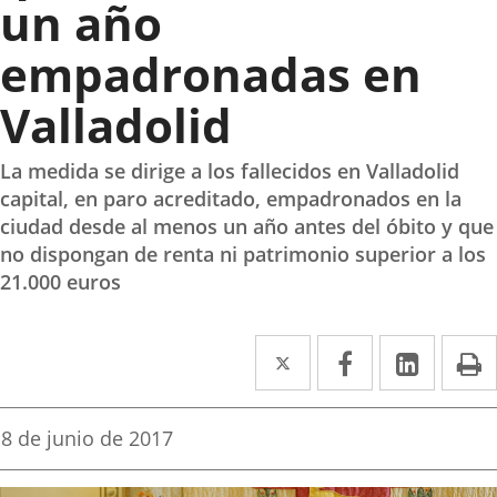
un año
empadronadas en
Valladolid
La medida se dirige a los fallecidos en Valladolid
capital, en paro acreditado, empadronados en la
ciudad desde al menos un año antes del óbito y que
no dispongan de renta ni patrimonio superior a los
21.000 euros
Twitter
Enlace
Facebook
Enlace
Linked
Enlace
P
a
a
a
una
una
una
Fecha
8 de junio de 2017
de
aplicación
aplicación
aplica
la