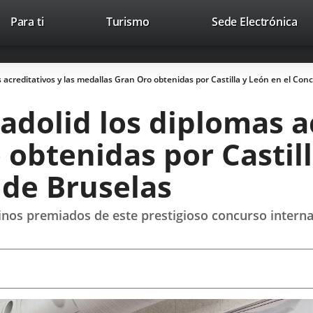
This
Li
Para ti
Turismo
Sede Electrónica
Accesibilidad
Trabaja con nosotros
Contac
link
to
will
ext
open
app
s acreditativos y las medallas Gran Oro obtenidas por Castilla y León en el Co
in
a
adolid los diplomas ac
pop-
up
obtenidas por Castill
window.
de Bruselas
inos premiados de este prestigioso concurso interna