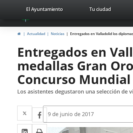
Portal
Jump to content
valladolid.es
El Ayuntamiento
Tu ciudad
avaTop
Web
del
Home
Actualidad
Noticias
Entregados en Valladolid los diploma
Ayuntamiento
Entregados en Vall
de
medallas Gran Oro 
Valladolid
Concurso Mundial 
Los asistentes degustaron una selección de v
Twitter
Enlace
Facebook
Enlace
Fecha
9 de junio de 2017
de
a
a
la
Linkedin
Enlace
Print
una
noticia
una