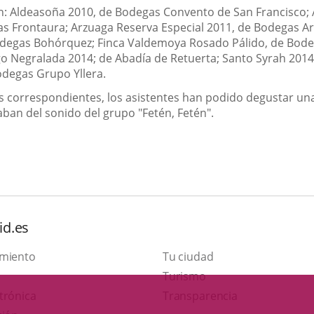
n: Aldeasoña 2010, de Bodegas Convento de San Francisco; 
as Frontaura; Arzuaga Reserva Especial 2011, de Bodegas A
degas Bohórquez; Finca Valdemoya Rosado Pálido, de Bodega
o Negralada 2014; de Abadía de Retuerta; Santo Syrah 2014,
degas Grupo Yllera.
as correspondientes, los asistentes han podido degustar un
aban del sonido del grupo "Fetén, Fetén".
id.es
amiento
Tu ciudad
This
Turismo
Link
link
trónica
Transparencia