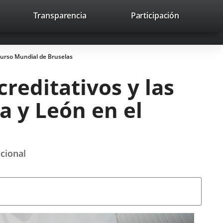
nk
Transparencia
Participación
avaHeaderSocial
Link
Link
Link
Search
to
Search
to
to
to
ernal
external
external
external
lication.
application.
application.
application.
ncurso Mundial de Bruselas
reditativos y las
a y León en el
cional