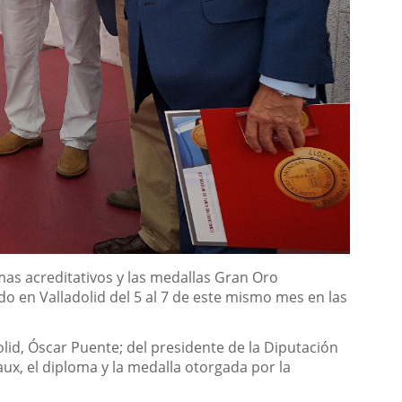
omas acreditativos y las medallas Gran Oro
o en Valladolid del 5 al 7 de este mismo mes en las
lid, Óscar Puente; del presidente de la Diputación
aux, el diploma y la medalla otorgada por la