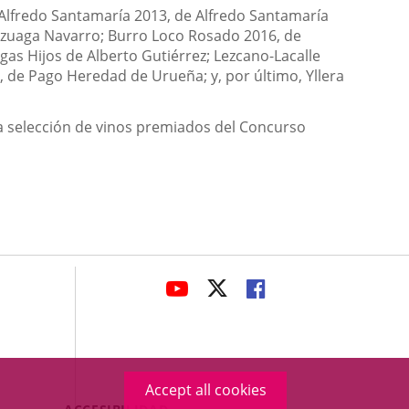
Alfredo Santamaría 2013, de Alfredo Santamaría
rzuaga Navarro; Burro Loco Rosado 2016, de
s Hijos de Alberto Gutiérrez; Lezcano-Lacalle
 de Pago Heredad de Urueña; y, por último, Yllera
a selección de vinos premiados del Concurso
avaHeaderSocial
LINK
LINK
LINK
TO
TO
TO
EXTERNAL
EXTERNAL
EXTERNAL
APPLICATION.
APPLICATION.
APPLICATION.
Accept all cookies
Menú