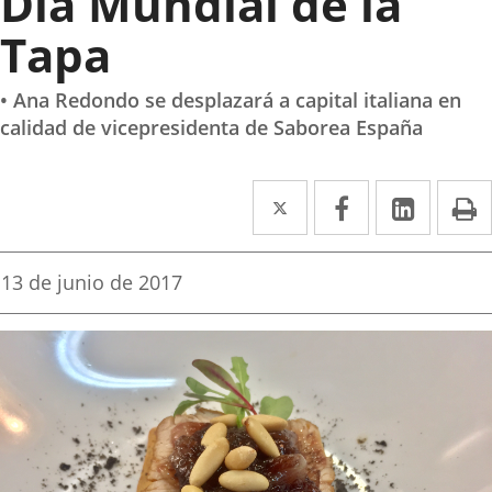
Día Mundial de la
Tapa
• Ana Redondo se desplazará a capital italiana en
calidad de vicepresidenta de Saborea España
Twitter
Enlace
Facebook
Enlace
Linked
Enlace
P
a
a
a
una
una
una
Fecha
13 de junio de 2017
de
aplicación
aplicación
aplica
la
noticia
externa.
externa.
extern