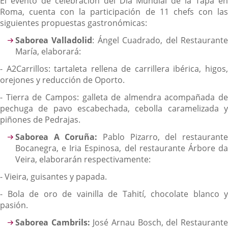
El evento de celebración del Día Mundial de la Tapa en
Roma, cuenta con la participación de 11 chefs con las
siguientes propuestas gastronómicas:
Saborea Valladolid
: Ángel Cuadrado, del Restaurant
María, elaborará:
- A2Carrillos: tartaleta rellena de carrillera ibérica, higos,
orejones y reducción de Oporto.
- Tierra de Campos: galleta de almendra acompañada de
pechuga de pavo escabechada, cebolla caramelizada y
piñones de Pedrajas.
Saborea A Coruña:
Pablo Pizarro, del restaurant
Bocanegra, e Iria Espinosa, del restaurante Árbore da
Veira, elaborarán respectivamente:
- Vieira, guisantes y papada.
- Bola de oro de vainilla de Tahití, chocolate blanco y
pasión.
Saborea Cambrils:
José Arnau Bosch, del Restaurant