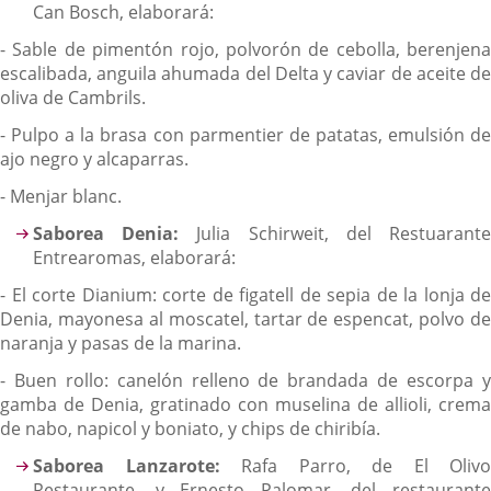
Can Bosch, elaborará:
- Sable de pimentón rojo, polvorón de cebolla, berenjena
escalibada, anguila ahumada del Delta y caviar de aceite de
oliva de Cambrils.
- Pulpo a la brasa con parmentier de patatas, emulsión de
ajo negro y alcaparras.
- Menjar blanc.
Saborea Denia:
Julia Schirweit, del Restuarant
Entrearomas, elaborará:
- El corte Dianium: corte de figatell de sepia de la lonja de
Denia, mayonesa al moscatel, tartar de espencat, polvo de
naranja y pasas de la marina.
- Buen rollo: canelón relleno de brandada de escorpa y
gamba de Denia, gratinado con muselina de allioli, crema
de nabo, napicol y boniato, y chips de chiribía.
Saborea Lanzarote:
Rafa Parro, de El Olivo
Restaurante, y Ernesto Palomar, del restaurante