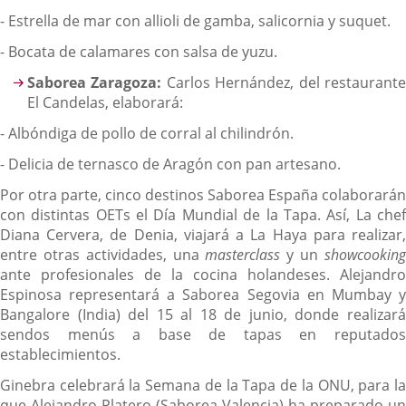
- Estrella de mar con allioli de gamba, salicornia y suquet.
- Bocata de calamares con salsa de yuzu.
Saborea Zaragoza:
Carlos Hernández, del restaurant
El Candelas, elaborará:
- Albóndiga de pollo de corral al chilindrón.
- Delicia de ternasco de Aragón con pan artesano.
Por otra parte, cinco destinos Saborea España colaborarán
con distintas OETs el Día Mundial de la Tapa. Así, La chef
Diana Cervera, de Denia, viajará a La Haya para realizar,
entre otras actividades, una
masterclass
y un
showcookin
ante profesionales de la cocina holandeses. Alejandro
Espinosa representará a Saborea Segovia en Mumbay y
Bangalore (India) del 15 al 18 de junio, donde realizará
sendos menús a base de tapas en reputados
establecimientos.
Ginebra celebrará la Semana de la Tapa de la ONU, para la
que Alejandro Platero (Saborea Valencia) ha preparado un