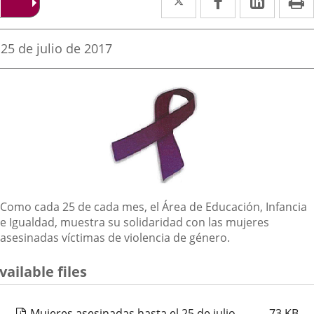
a
a
a
una
una
una
Fecha
25 de julio de 2017
de
aplicación
aplicación
aplica
la
noticia
externa.
externa.
extern
Descripción
Como cada 25 de cada mes, el Área de Educación, Infancia
e Igualdad, muestra su solidaridad con las mujeres
asesinadas víctimas de violencia de género.
vailable files
Mujeres asesinadas hasta el 25 de julio
73
KB