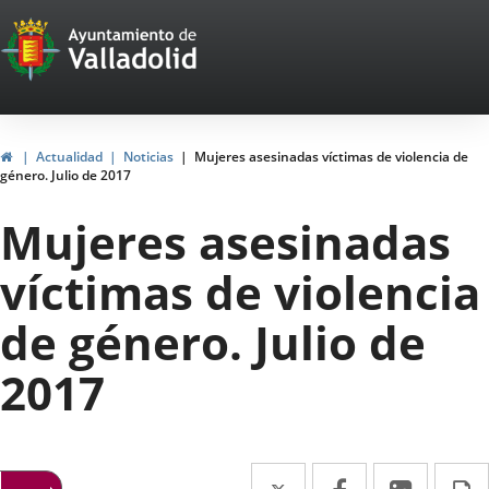
Portal
Jump to content
Web
del
Ayuntamiento
Home
Actualidad
Noticias
Mujeres asesinadas víctimas de violencia de
género. Julio de 2017
de
Mujeres asesinadas
Valladolid
víctimas de violencia
de género. Julio de
2017
Twitter
Enlace
Facebook
Enlace
Linked
Enlace
P