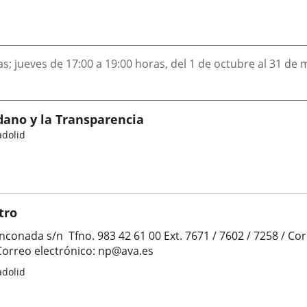
as; jueves de 17:00 a 19:00 horas, del 1 de octubre al 31 de
dano y la Transparencia
adolid
tro
conada s/n ­ Tfno. 983 42 61 00 Ext. 7671 / 7602 / 7258 /­­ C
 Correo electrónico: np@ava.es
adolid