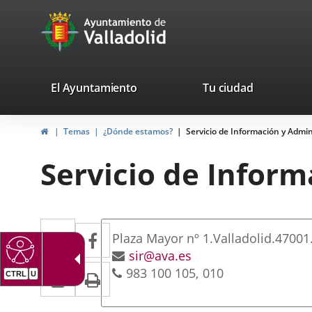
Portal
Jump to content
avaTop
Web
del
Ayuntamiento
valladolid.es
El Ayuntamiento
Tu ciudad
de
Home
Temas
¿Dónde estamos?
Servicio de Información y Admin
Valladolid
Servicio de Inform
Dirección
Twitter
Enlace
Facebook
Enlace
Postal
Plaza Mayor nº 1.
Valladolid.
47001
a
a
address
Email
sir@ava.es
Linkedin
Enlace
Print
Phones
983 100 105
010
una
CTRL
U
una
a
aplicación
aplicación