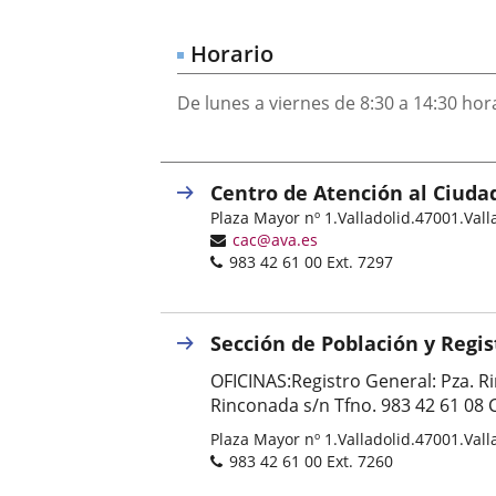
una
externa.
externa.
aplicación
Horario
externa.
De lunes a viernes de 8:30 a 14:30 hor
Centro de Atención al Ciuda
Postal
Plaza Mayor nº 1.
Valladolid.
47001.
Vall
address
Email
cac@ava.es
Phones
983 42 61 00 Ext. 7297
Sección de Población y Regis
OFICINAS:Registro General: Pza. Rin
Rinconada s/n­ Tfno. 983 42 61 08­
Postal
Plaza Mayor nº 1.
Valladolid.
47001.
Vall
address
Phones
983 42 61 00 Ext. 7260