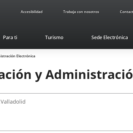
Accesibilidad
Trabaja con nosotros
Contac
This
Li
Para ti
Turismo
Sede Electrónica
link
to
will
ex
istración Electrónica
open
ap
in
ación y Administració
a
pop-
up
window.
.
Valladolid