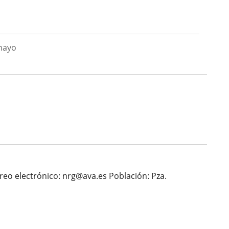
 mayo
orreo electrónico: nrg@ava.es Población: Pza.