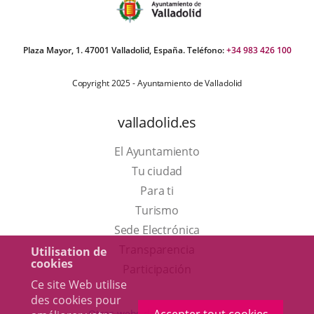
Plaza Mayor, 1. 47001 Valladolid, España. Teléfono:
+34 983 426 100
Copyright 2025 - Ayuntamiento de Valladolid
valladolid.es
El Ayuntamiento
Tu ciudad
Para ti
Este
Turismo
enlace
Enlace
Sede Electrónica
se
a
Transparencia
Utilisation de
cookies
abrirá
una
Participación
Ce site Web utilise
en
aplicación
des cookies pour
una
externa.
Otras webs del ayuntamiento