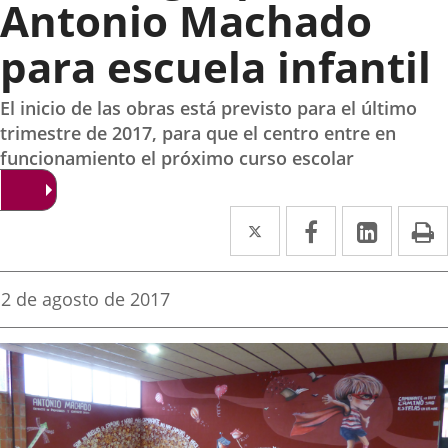
Antonio Machado
para escuela infantil
El inicio de las obras está previsto para el último
trimestre de 2017, para que el centro entre en
funcionamiento el próximo curso escolar
Twitter
Enlace
Facebook
Enlace
Linke
Enlace
I
a
a
a
una
una
una
Fecha
2 de agosto de 2017
de
aplicación
aplicación
aplica
la
noticia
externa.
externa.
extern