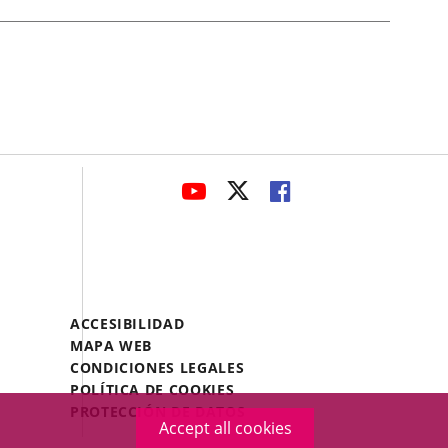
avaHeaderSocial
LINK
LINK
LINK
TO
TO
TO
EXTERNAL
EXTERNAL
EXTERNAL
APPLICATION.
APPLICATION.
APPLICATION.
Menú
ACCESIBILIDAD
Legal
MAPA WEB
Footer
CONDICIONES LEGALES
POLÍTICA DE COOKIES
PROTECCIÓN DE DATOS
Accept all cookies