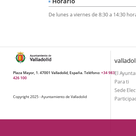
Horario
una
externa.
externa.
aplicación
De lunes a viernes de 8:30 a 14:30 hor
externa.
valladol
El Ayunt
Plaza Mayor, 1. 47001 Valladolid, España. Teléfono:
+34 983
426 100
Para ti
Sede Elec
Copyright 2025 - Ayuntamiento de Valladolid
Participa