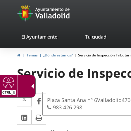
Portal
Jump to content
avaTop
Web
del
Ayuntamiento
valladolid.es
El Ayuntamiento
Tu ciudad
de
Home
Temas
¿Dónde estamos?
Servicio de Inspección Tributari
Valladolid
Servicio de Inspec
CTRL
U
Dirección
Twitter
Enlace
Facebook
Enlace
Postal
Plaza Santa Ana nº 6
Valladolid
470
a
a
address
Phones
983 426 298
Linkedin
Enlace
Print
una
una
a
aplicación
aplicación