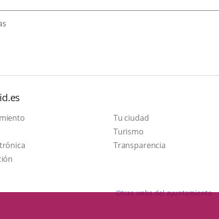
as
id.es
amiento
Tu ciudad
This
Turismo
Link
link
trónica
Transparencia
to
will
ción
external
open
application.
in
Otras webs del ayuntamiento
a
pop-