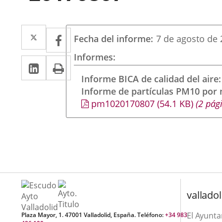
Twitter
Enlace
Facebook
Enlace
Fecha del informe
7 de agosto de
a
a
Informes
Linkedin
Enlace
Print
una
una
a
Informe BICA de calidad del aire
aplicación
aplicación
Informe de partículas PM10 por
una
externa.
externa.
pm1020170807
(54.1
KB
)
(2 pág
aplicación
externa.
valladol
El Ayunt
Plaza Mayor, 1. 47001 Valladolid, España. Teléfono:
+34 983