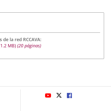
s de la red RCCAVA
(1.2
MB
)
(20 páginas)
avaHeaderSocial
LINK
LINK
LINK
TO
TO
TO
EXTERNAL
EXTERNAL
EXTERNAL