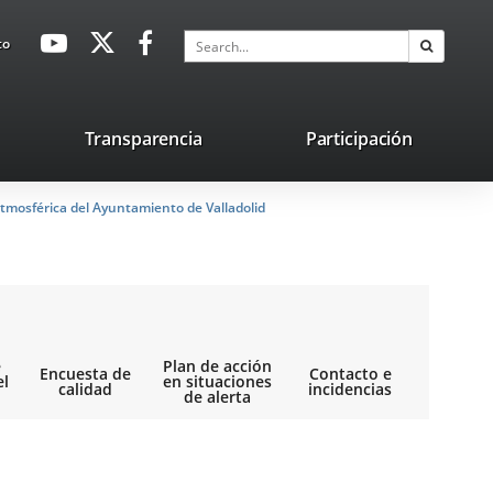
avaHeaderSocial
Link
Link
Link
Search
to
Search
to
to
to
external
external
external
application.
application.
application.
nk
Transparencia
Participación
ternal
tmosférica del Ayuntamiento de Valladolid
plication.
e
Plan de acción
Encuesta de
Contacto e
el
en situaciones
calidad
incidencias
de alerta