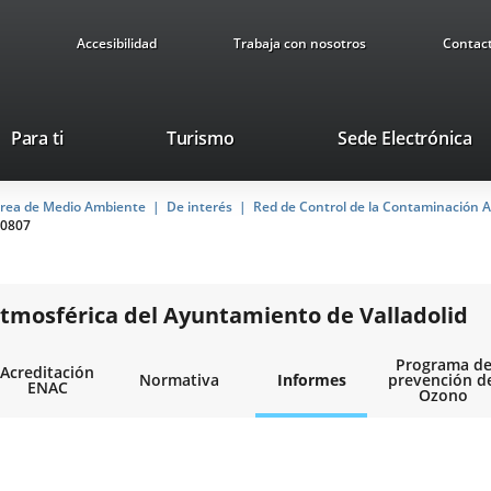
Accesibilidad
Trabaja con nosotros
Contac
This
Li
Para ti
Turismo
Sede Electrónica
link
to
will
ex
rea de Medio Ambiente
De interés
open
Red de Control de la Contaminación A
ap
0807
in
a
pop-
up
tmosférica del Ayuntamiento de Valladolid
window.
Programa d
Acreditación
Normativa
Informes
prevención d
ENAC
Ozono