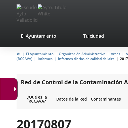
Portal
Jump to content
avaTop
Web
del
Ayuntamiento
valladolid.es
El Ayuntamiento
Tu ciudad
de
Home
El Ayuntamiento
Organización Administrativa
Áreas
Á
Valladolid
(RCCAVA)
Informes
Informes diarios de calidad del aire
2017
Red de Control de la Contaminación A
¿Qué es la
Datos de la Red
Contaminantes
RCCAVA?
20170807