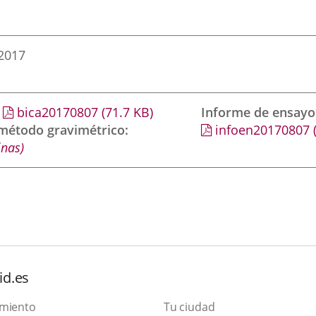
 2017
bica20170807
(71.7
KB
)
Informe de ensayo
 método gravimétrico
infoen20170807
inas)
id.es
amiento
Tu ciudad