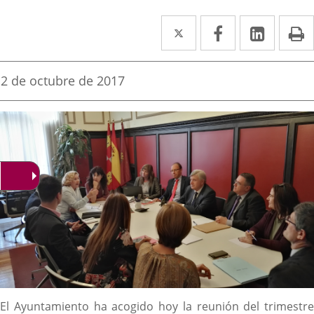
Twitter
Enlace
Facebook
Enlace
Linke
Enlace
I
a
a
a
una
una
una
Fecha
2 de octubre de 2017
de
aplicación
aplicación
aplica
la
noticia
externa.
externa.
extern
Descripción
El Ayuntamiento ha acogido hoy la reunión del trimestre