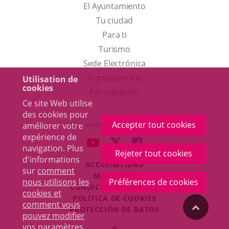
El Ayuntamiento
Tu ciudad
Para ti
Este
Turismo
enlace
Enlace
Sede Electrónica
se
a
Transparencia
Utilisation de
cookies
abrirá
una
Participación
Ce site Web utilise
en
aplicación
des cookies pour
una
externa.
Accepter tout cookies
Otras webs del ayuntamiento
améliorer votre
ventana
expérience de
aderSocial
ENLACE
ENLACE
ENLACE
navigation. Plus
nueva.
Rejeter tout cookies
A
A
A
d'informations
ACCESIBILIDAD
UNA
UNA
UNA
sur
comment
MAPA WEB
APLICACIÓN
APLICACIÓN
APLICACIÓN
nous utilisons les
Préférences de cookies
r
CONDICIONES LEGALES
EXTERNA.
EXTERNA.
EXTERNA.
cookies et
POLÍTICA DE COOKIES
comment vous
"Volver
PROTECCIÓN DE DATOS
pouvez modifier
Toggl
vos paramètres
.
Iniciar
navig