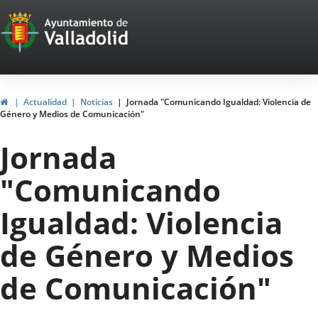
Portal
Jump to content
Web
del
Ayuntamiento
Home
Actualidad
Noticias
Jornada "Comunicando Igualdad: Violencia de
Género y Medios de Comunicación"
de
Jornada
Valladolid
"Comunicando
Igualdad: Violencia
de Género y Medios
de Comunicación"