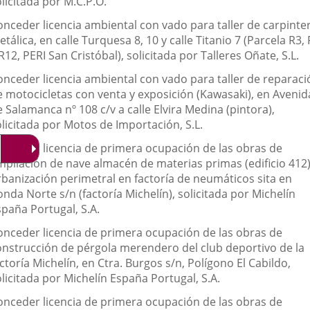
licitada por M.C.P.O.
onceder licencia ambiental con vado para taller de carpinter
tálica, en calle Turquesa 8, 10 y calle Titanio 7 (Parcela R3,
R12, PERI San Cristóbal), solicitada por Talleres Oñate, S.L.
onceder licencia ambiental con vado para taller de reparaci
e motocicletas con venta y exposición (Kawasaki), en Avenid
 Salamanca nº 108 c/v a calle Elvira Medina (pintora),
olicitada por Motos de Importación, S.L.
onceder licencia de primera ocupación de las obras de
mpliación de nave almacén de materias primas (edificio 412)
rbanización perimetral en factoría de neumáticos sita en
nda Norte s/n (factoría Michelín), solicitada por Michelín
spaña Portugal, S.A.
onceder licencia de primera ocupación de las obras de
onstrucción de pérgola merendero del club deportivo de la
ctoría Michelín, en Ctra. Burgos s/n, Polígono El Cabildo,
licitada por Michelín España Portugal, S.A.
onceder licencia de primera ocupación de las obras de