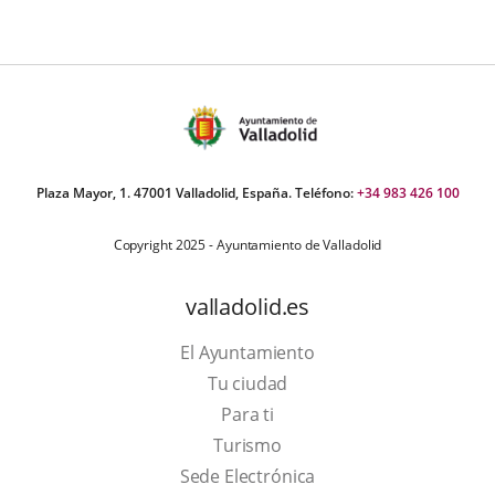
Plaza Mayor, 1. 47001 Valladolid, España. Teléfono:
+34 983 426 100
Copyright 2025 - Ayuntamiento de Valladolid
valladolid.es
El Ayuntamiento
Tu ciudad
Para ti
This
Turismo
link
Link
Sede Electrónica