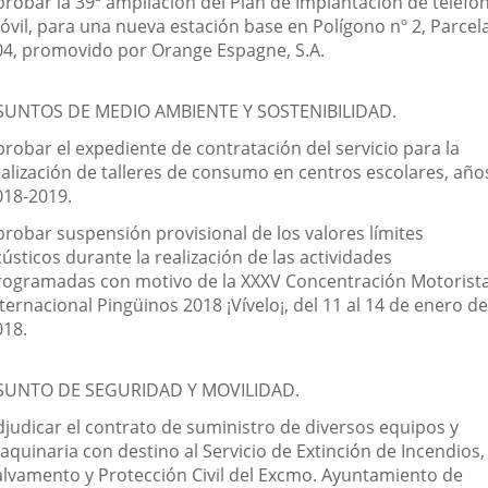
probar la 39ª ampliación del Plan de Implantación de telefon
óvil, para una nueva estación base en Polígono nº 2, Parcel
04, promovido por Orange Espagne, S.A.
SUNTOS DE MEDIO AMBIENTE Y SOSTENIBILIDAD.
probar el expediente de contratación del servicio para la
ealización de talleres de consumo en centros escolares, año
018-2019.
probar suspensión provisional de los valores límites
ústicos durante la realización de las actividades
rogramadas con motivo de la XXXV Concentración Motorist
ternacional Pingüinos 2018 ¡Vívelo¡, del 11 al 14 de enero de
018.
SUNTO DE SEGURIDAD Y MOVILIDAD.
djudicar el contrato de suministro de diversos equipos y
aquinaria con destino al Servicio de Extinción de Incendios,
alvamento y Protección Civil del Excmo. Ayuntamiento de