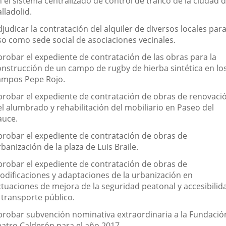
 el sistema centralizado de control de tráfico de la ciudad 
lladolid.
judicar la contratación del alquiler de diversos locales par
so como sede social de asociaciones vecinales.
probar el expediente de contratación de las obras para la
onstrucción de un campo de rugby de hierba sintética en lo
ampos Pepe Rojo.
probar el expediente de contratación de obras de renovaci
el alumbrado y rehabilitación del mobiliario en Paseo del
auce.
probar el expediente de contratación de obras de
banización de la plaza de Luis Braile.
probar el expediente de contratación de obras de
odificaciones y adaptaciones de la urbanización en
ctuaciones de mejora de la seguridad peatonal y accesibilid
 transporte público.
probar subvención nominativa extraordinaria a la Fundació
eatro Calderón para el año 2017.