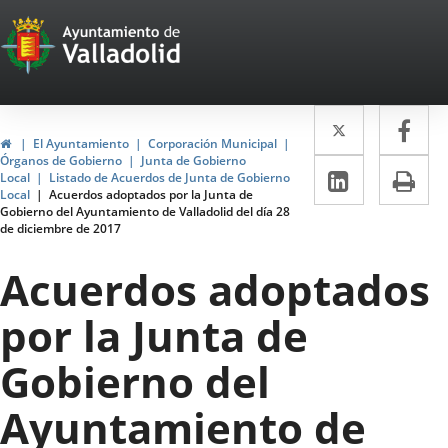
Portal
Jump to content
Web
del
Twitter
Enlace
Fa
Enl
Ayuntamiento
Home
El Ayuntamiento
Corporación Municipal
a
a
Órganos de Gobierno
Junta de Gobierno
de
Linkedin
Enlace
Pri
Local
Listado de Acuerdos de Junta de Gobierno
una
un
Local
Acuerdos adoptados por la Junta de
a
Valladolid
Gobierno del Ayuntamiento de Valladolid del día 28
aplicació
apl
de diciembre de 2017
una
externa.
ext
aplicaci
Acuerdos adoptados
externa.
por la Junta de
Gobierno del
Ayuntamiento de