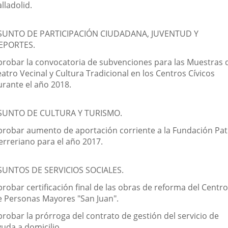
lladolid.
SUNTO DE PARTICIPACIÓN CIUDADANA, JUVENTUD Y
EPORTES.
probar la convocatoria de subvenciones para las Muestras 
atro Vecinal y Cultura Tradicional en los Centros Cívicos
urante el año 2018.
SUNTO DE CULTURA Y TURISMO.
probar aumento de aportación corriente a la Fundación Pat
erreriano para el año 2017.
SUNTOS DE SERVICIOS SOCIALES.
robar certificación final de las obras de reforma del Centro
e Personas Mayores "San Juan".
probar la prórroga del contrato de gestión del servicio de
yuda a domicilio.