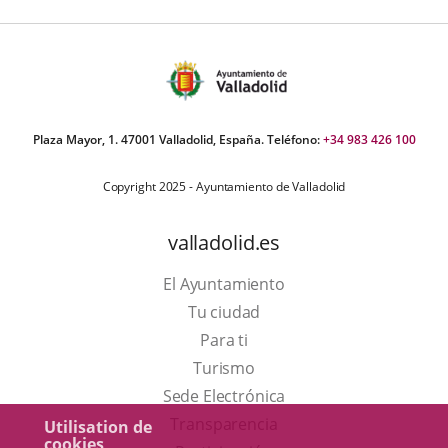
Plaza Mayor, 1. 47001 Valladolid, España. Teléfono:
+34 983 426 100
Copyright 2025 - Ayuntamiento de Valladolid
valladolid.es
El Ayuntamiento
Tu ciudad
Para ti
Este
Turismo
enlace
Enlace
Sede Electrónica
se
a
Transparencia
Utilisation de
cookies