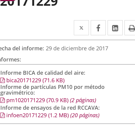
20171229
Twitter
Enlace
Facebook
Enlace
Link
Enla
a
a
a
una
una
una
echa del informe
29 de diciembre de 2017
aplicación
aplicación
aplic
nformes
externa.
externa.
exte
Informe BICA de calidad del aire
bica20171229
(71.6
KB
)
Informe de partículas PM10 por método
gravimétrico
pm1020171229
(70.9
KB
)
(2 páginas)
Informe de ensayos de la red RCCAVA
infoen20171229
(1.2
MB
)
(20 páginas)