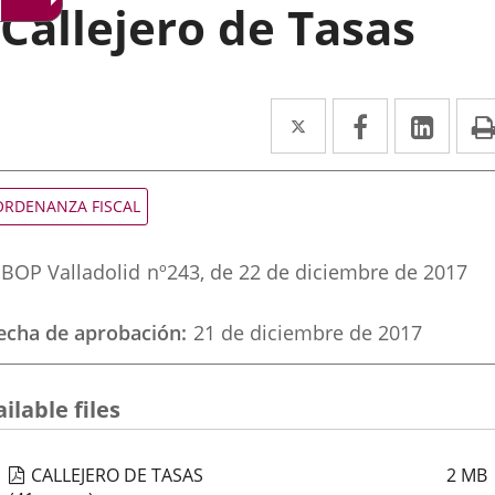
Callejero de Tasas
Twitter
Enlace
Facebook
Enlace
Link
Enla
a
a
a
una
una
una
ipo
ORDENANZA FISCAL
e
aplicación
aplicación
aplic
ormativa
eferencia
externa.
externa.
exte
BOP Valladolid
nº
243
, de 22 de diciembre de 2017
oletin
echa de aprobación
21 de diciembre de 2017
ilable files
CALLEJERO DE TASAS
2
MB