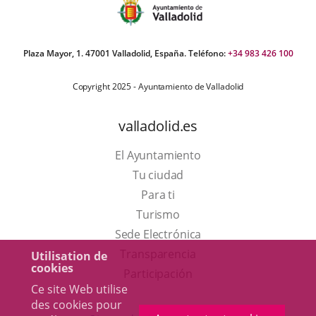
Plaza Mayor, 1. 47001 Valladolid, España. Teléfono:
+34 983 426 100
Copyright 2025 - Ayuntamiento de Valladolid
valladolid.es
El Ayuntamiento
Tu ciudad
Para ti
Este
Turismo
enlace
Enlace
Sede Electrónica
se
a
Transparencia
Utilisation de
cookies
abrirá
una
Participación
Ce site Web utilise
en
aplicación
des cookies pour
una
externa.