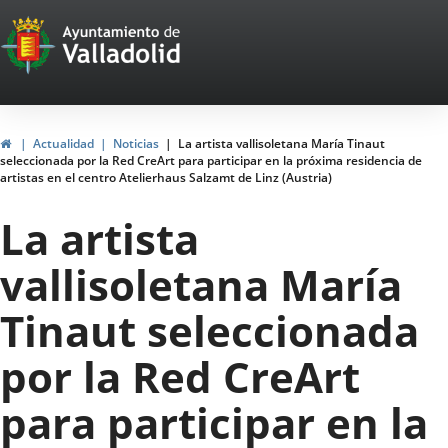
Portal
Saltar al contenido
Web
del
Ayuntamiento
Inicio
Actualidad
Noticias
La artista vallisoletana María Tinaut
seleccionada por la Red CreArt para participar en la próxima residencia de
de
artistas en el centro Atelierhaus Salzamt de Linz (Austria)
Valladolid
La artista
vallisoletana María
Tinaut seleccionada
por la Red CreArt
para participar en la