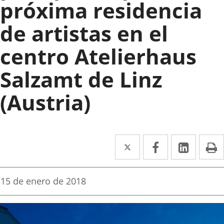
próxima residencia
de artistas en el
centro Atelierhaus
Salzamt de Linz
(Austria)
Twitter
Enlace
Facebook
Enlace
Linke
Enlace
I
a
a
a
una
una
una
Fecha
15 de enero de 2018
de
aplicación
aplicación
aplica
la
noticia
externa.
externa.
extern