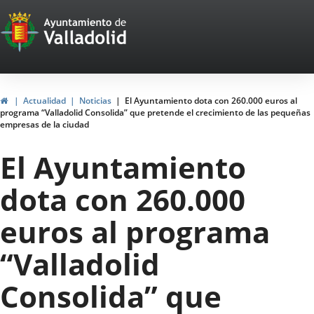
Portal
Saltar al contenido
Web
del
Ayuntamiento
Inicio
Actualidad
Noticias
El Ayuntamiento dota con 260.000 euros al
programa “Valladolid Consolida” que pretende el crecimiento de las pequeñas
de
empresas de la ciudad
Valladolid
El Ayuntamiento
dota con 260.000
euros al programa
“Valladolid
Consolida” que