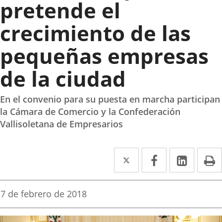
pretende el
crecimiento de las
pequeñas empresas
de la ciudad
En el convenio para su puesta en marcha participan
la Cámara de Comercio y la Confederación
Vallisoletana de Empresarios
Twitter
Enlace
Facebook
Enlace
Linke
Enlace
I
a
a
a
una
una
una
Fecha
7 de febrero de 2018
de
aplicación
aplicación
aplica
la
noticia