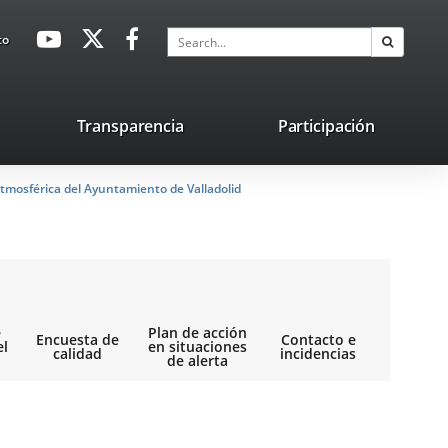
avaHeaderSocial
Link
Link
Link
Search
to
Search
to
to
to
external
external
external
application.
application.
application.
nk
Transparencia
Participación
ternal
tmosférica del Ayuntamiento de Valladolid
plication.
e
Plan de acción
Encuesta de
Contacto e
el
en situaciones
calidad
incidencias
de alerta