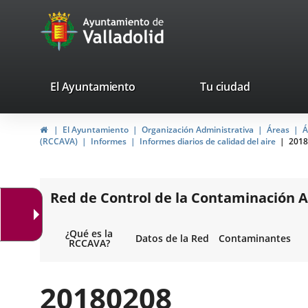
Portal
Jump to content
avaTop
Web
del
Ayuntamiento
valladolid.es
El Ayuntamiento
Tu ciudad
de
Home
El Ayuntamiento
Organización Administrativa
Áreas
Á
Valladolid
(RCCAVA)
Informes
Informes diarios de calidad del aire
2018
Red de Control de la Contaminación A
¿Qué es la
Datos de la Red
Contaminantes
RCCAVA?
20180208