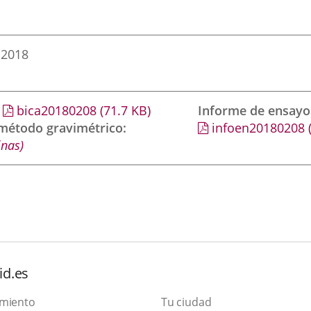
 2018
bica20180208
(71.7
KB
)
Informe de ensayo
 método gravimétrico
infoen20180208
inas)
id.es
amiento
Tu ciudad