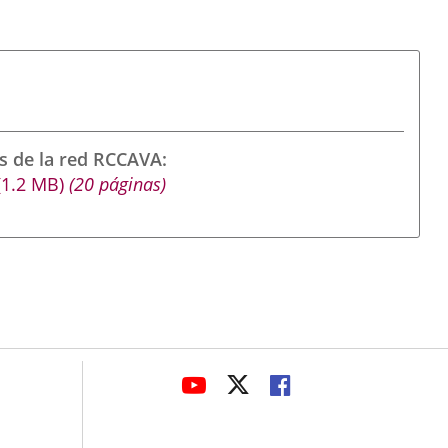
s de la red RCCAVA
(1.2
MB
)
(20 páginas)
avaHeaderSocial
LINK
LINK
LINK
TO
TO
TO
EXTERNAL
EXTERNAL
EXTERNAL