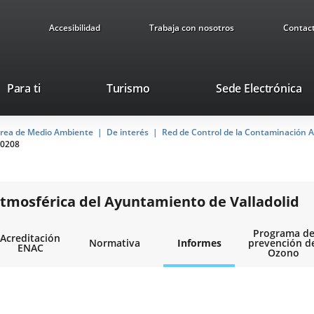
Accesibilidad
Trabaja con nosotros
Contac
This
Li
Para ti
Turismo
Sede Electrónica
link
to
will
ex
rea de Medio Ambiente
De interés
open
Red de Control de la Contaminación A
ap
0208
in
a
pop-
up
tmosférica del Ayuntamiento de Valladolid
window.
Programa d
Acreditación
Normativa
Informes
prevención d
ENAC
Ozono