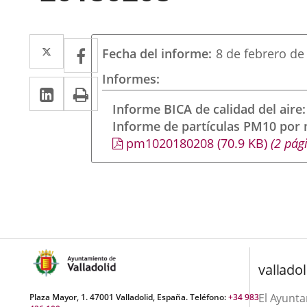
Twitter
Enlace
Facebook
Enlace
Fecha del informe
8 de febrero de
a
a
Informes
Linkedin
Enlace
Print
una
una
a
Informe BICA de calidad del aire
aplicación
aplicación
Informe de partículas PM10 por
una
externa.
externa.
pm1020180208
(70.9
KB
)
(2 pág
aplicación
externa.
valladol
El Ayunt
Plaza Mayor, 1. 47001 Valladolid, España. Teléfono:
+34 983