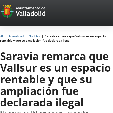
Portal
Jump to content
Web
del
Ayuntamiento
Home
Actualidad
Noticias
Saravia remarca que Vallsur es un espacio
rentable y que su ampliación fue declarada ilegal
de
Saravia remarca que
Valladolid
Vallsur es un espacio
rentable y que su
ampliación fue
declarada ilegal
El concejal de Urbanismo destaca que los