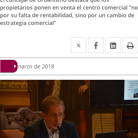
propietarios ponen en venta el centro comercial “no
por su falta de rentabilidad, sino por un cambio de
estrategia comercial”
Twitter
Enlace
Facebook
Enlace
Linked
Enlace
P
a
a
a
una
una
una
Fecha
15 de marzo de 2018
de
aplicación
aplicación
aplica
la
noticia
externa.
externa.
extern