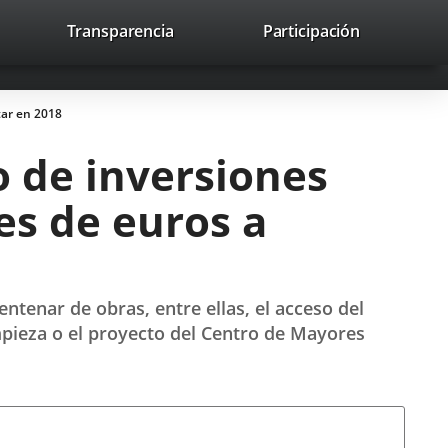
nk
Transparencia
Participación
avaHeaderSocial
Link
Link
Link
Search
to
Search
to
to
to
ernal
external
external
external
lication.
application.
application.
application.
tar en 2018
 de inversiones
es de euros a
enar de obras, entre ellas, el acceso del
mpieza o el proyecto del Centro de Mayores