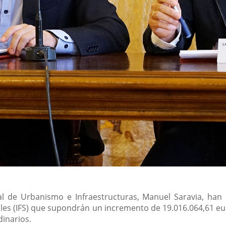
ejal de Urbanismo e Infraestructuras, Manuel Saravia, ha
les (IFS) que supondrán un incremento de 19.016.064,61 e
dinarios.