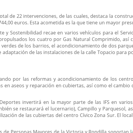
al de 22 intervenciones, de las cuales, destaca la constr
44,00 euros. Esta acometida es la que tiene un mayor presup
 y Sostenibilidad recae en varios vehículos para el Servi
, propulsados los cuatro por Gas Natural Comprimido, así
verdes de los barrios, el acondicionamiento de dos parque
daptación de las instalaciones de la calle Topacio para p
ando por las reformas y acondicionamiento de los centros
as en aseos y reparación en cubiertas, así como el cambio d
Deportes invertirá en la mayor parte de las IFS en varios 
mbién se restaurará el lucernario), Campillo y Parquesol, as
zación de las cubiertas del centro Cívico Zona Sur. El loca
s de Personas Mayores de la Victoria y Rondilla soportan la