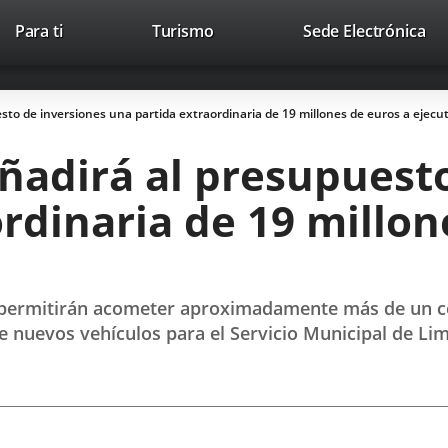
This
Li
Para ti
Turismo
Sede Electrónica
Accesibilidad
Trabaja con nosotros
Contac
link
to
will
ext
open
app
to de inversiones una partida extraordinaria de 19 millones de euros a ejecu
in
a
ñadirá al presupuesto
pop-
up
rdinaria de 19 millon
window.
 permitirán acometer aproximadamente más de un cent
 nuevos vehículos para el Servicio Municipal de Li