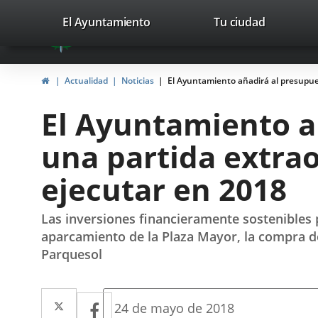
Portal
Jump to content
valladolid.es
El Ayuntamiento
Tu ciudad
avaTop
Web
del
Home
Actualidad
Noticias
El Ayuntamiento añadirá al presupues
Ayuntamiento
El Ayuntamiento a
de
una partida extrao
Valladolid
ejecutar en 2018
Las inversiones financieramente sostenibles
aparcamiento de la Plaza Mayor, la compra de
Parquesol
Twitter
Enlace
Facebook
Enlace
Fecha
24 de mayo de 2018