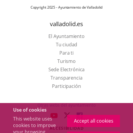
Copyright 2025 - Ayuntamiento de Valladolid
valladolid.es
El Ayuntamiento
Tu ciudad
Para ti
This
Turismo
link
Link
Sede Electrónica
will
to
Transparencia
open
external
Participación
in
application.
a
Otras webs del ayuntamiento
Use of cookies
pop-
aderSocial
LINK
LINK
LINK
This website uses
up
Accept all cookies
TO
TO
TO
cookies to improve
window.
ACCESIBILIDAD
EXTERNAL
EXTERNAL
EXTERNAL
your browsing