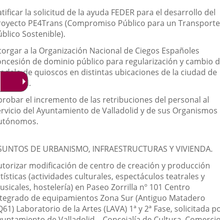
tificar la solicitud de la ayuda FEDER para el desarrollo del
royecto PE4Trans (Compromiso Público para un Transporte
blico Sostenible).
torgar a la Organización Nacional de Ciegos Españoles
oncesión de dominio público para regularización y cambio 
odelo de quioscos en distintas ubicaciones de la ciudad de
lladolid.
probar el incremento de las retribuciones del personal al
ervicio del Ayuntamiento de Valladolid y de sus Organismos
utónomos.
SUNTOS DE URBANISMO, INFRAESTRUCTURAS Y VIVIENDA.
utorizar modificación de centro de creación y producción
tísticas (actividades culturales, espectáculos teatrales y
sicales, hostelería) en Paseo Zorrilla nº 101 Centro
ntegrado de equipamientos Zona Sur (Antiguo Matadero
61) Laboratorio de la Artes (LAVA) 1ª y 2ª Fase, solicitada p
yuntamiento de Valladolid – Concejalía de Cultura, Comercio