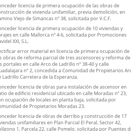
onceder licencia de primera ocupación de las obras de
onstrucción de vivienda unifamiliar, previa demolición, en
mino Viejo de Simancas nº 38, solicitada por V.C.F.
onceder licencia de primera ocupación de 10 viviendas y
rajes en calle Mallorca nº 4-6, solicitada por Promociones
videl XXI, S.L.
ectificar error material en licencia de primera ocupación de
as obras de reforma parcial de tres ascensores y reforma de
s portales en calle Arco de Ladrillo nº 38-40 y calle
uadalajara nº 2, concedida a Comunidad de Propietarios Ar
 Ladrillo Carretera de la Esperanza.
onceder licencia de obras para instalación de ascensor en
tio de edificio residencial ubicado en calle Moradas nº 23,
n ocupación de locales en planta baja, solicitada por
omunidad de Propietarios Moradas 23.
onceder licencia de obras de derribo y construcción de 17
viendas unifamiliares en Plan Parcial El Peral, Sector 42,
lígono 1, Parcela 22, calle Pomelo, solicitada por Puentes d