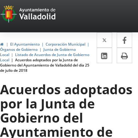
Portal
Jump to content
Web
del
Twitter
Enlace
Fa
Enl
Ayuntamiento
Home
El Ayuntamiento
Corporación Municipal
a
a
Órganos de Gobierno
Junta de Gobierno
de
Linkedin
Enlace
Pri
Local
Listado de Acuerdos de Junta de Gobierno
una
un
Local
Acuerdos adoptados por la Junta de
a
Valladolid
Gobierno del Ayuntamiento de Valladolid del día 25
aplicació
apl
de julio de 2018
una
externa.
ext
aplicaci
Acuerdos adoptados
externa.
por la Junta de
Gobierno del
Ayuntamiento de