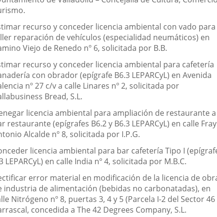
urismo.
stimar recurso y conceder licencia ambiental con vado para
aller reparación de vehículos (especialidad neumáticos) en
mino Viejo de Renedo nº 6, solicitada por B.B.
stimar recurso y conceder licencia ambiental para cafetería
anadería con obrador (epígrafe B6.3 LEPARCyL) en Avenida
lencia nº 27 c/v a calle Linares nº 2, solicitada por
llabusiness Bread, S.L.
enegar licencia ambiental para ampliación de restaurante a
r restaurante (epígrafes B6.2 y B6.3 LEPARCyL) en calle Fray
tonio Alcalde nº 8, solicitada por I.P.G.
nceder licencia ambiental para bar cafetería Tipo I (epígraf
3 LEPARCyL) en calle India nº 4, solicitada por M.B.C.
ctificar error material en modificación de la licencia de obr
e industria de alimentación (bebidas no carbonatadas), en
lle Nitrógeno nº 8, puertas 3, 4 y 5 (Parcela I-2 del Sector 46 
arrascal, concedida a The 42 Degrees Company, S.L.