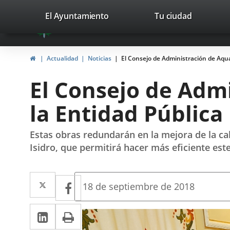
Portal
Jump to content
valladolid.es
El Ayuntamiento
Tu ciudad
avaTop
Web
del
Home
Actualidad
Noticias
El Consejo de Administración de AquaV
Ayuntamiento
El Consejo de Admi
de
la Entidad Pública
Valladolid
Estas obras redundarán en la mejora de la ca
Isidro, que permitirá hacer más eficiente es
Twitter
Enlace
Facebook
Enlace
Fecha
18 de septiembre de 2018
de
a
a
la
Linkedin
Enlace
Print
una
noticia
una
a