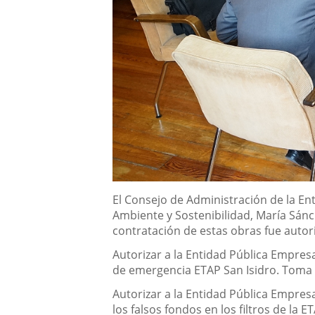
Descripción
El Consejo de Administración de la En
Ambiente y Sostenibilidad, María Sánc
contratación de estas obras fue autor
Autorizar a la Entidad Pública Empres
de emergencia ETAP San Isidro. Toma
Autorizar a la Entidad Pública Empresa
los falsos fondos en los filtros de la E