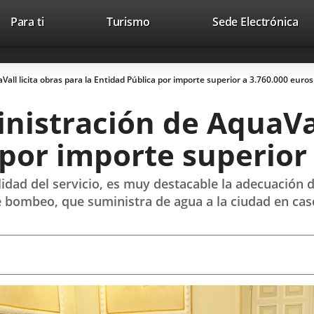
This
Li
Para ti
Turismo
Sede Electrónica
Accesibilidad
Trabaja con nosotros
Contac
link
to
will
ext
open
app
all licita obras para la Entidad Pública por importe superior a 3.760.000 euros
in
a
nistración de AquaVal
pop-
up
 por importe superior
window.
lidad del servicio, es muy destacable la adecuación
te bombeo, que suministra de agua a la ciudad en ca