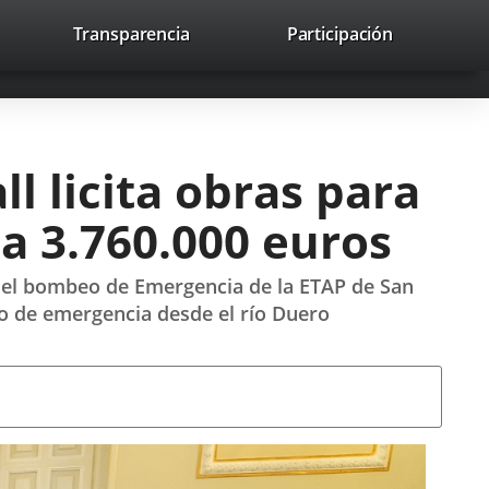
nk
Transparencia
Participación
avaHeaderSocial
Link
Link
Link
Search
to
Search
to
to
to
ernal
external
external
external
lication.
application.
application.
application.
l licita obras para
 a 3.760.000 euros
 del bombeo de Emergencia de la ETAP de San
so de emergencia desde el río Duero