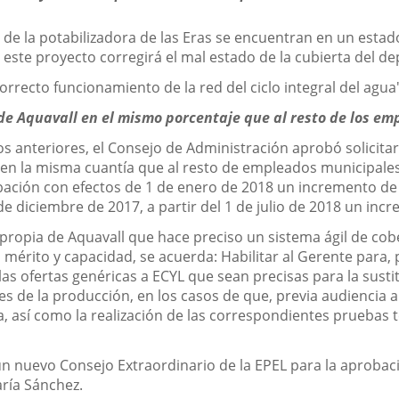
 de la potabilizadora de las Eras se encuentran en un estado 
 este proyecto corregirá el mal estado de la cubierta del d
correcto funcionamiento de la red del ciclo integral del agu
de Aquavall en el mismo porcentaje que al resto de los e
os anteriores, el Consejo de Administración aprobó solicitar 
 en la misma cuantía que al resto de empleados municipale
ación con efectos de 1 de enero de 2018 un incremento de l
de diciembre de 2017, a partir del 1 de julio de 2018 un inc
 propia de Aquavall que hace preciso un sistema ágil de co
, mérito y capacidad, se acuerda: Habilitar al Gerente para,
 las ofertas genéricas a ECYL que sean precisas para la sus
es de la producción, en los casos de que, previa audiencia 
, así como la realización de las correspondientes pruebas t
 un nuevo Consejo Extraordinario de la EPEL para la aprobac
aría Sánchez.