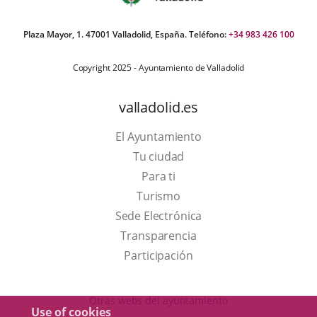
Plaza Mayor, 1. 47001 Valladolid, España. Teléfono:
+34 983 426 100
Copyright 2025 - Ayuntamiento de Valladolid
valladolid.es
El Ayuntamiento
Tu ciudad
Para ti
This
Turismo
link
Link
Sede Electrónica
will
to
Transparencia
open
external
Participación
in
application.
a
Otras webs del ayuntamiento
Use of cookies
pop-