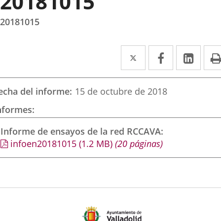
20181015
20181015
Twitter
Enlace
Facebook
Enlace
Link
Enla
a
a
a
una
una
una
echa del informe
15 de octubre de 2018
aplicación
aplicación
aplic
nformes
externa.
externa.
exte
Informe de ensayos de la red RCCAVA
infoen20181015
(1.2
MB
)
(20 páginas)