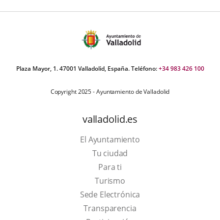
Plaza Mayor, 1. 47001 Valladolid, España. Teléfono:
+34 983 426 100
Copyright 2025 - Ayuntamiento de Valladolid
valladolid.es
El Ayuntamiento
Tu ciudad
Para ti
This
Turismo
link
Link
Sede Electrónica
will
to
Transparencia