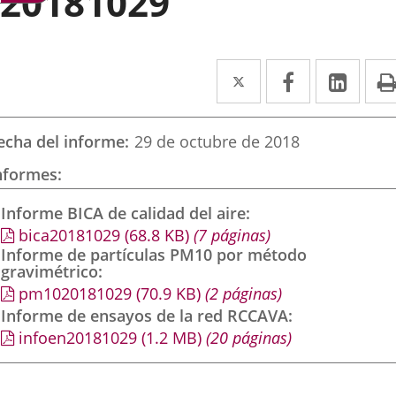
20181029
Twitter
Enlace
Facebook
Enlace
Link
Enla
a
a
a
una
una
una
echa del informe
29 de octubre de 2018
aplicación
aplicación
aplic
nformes
externa.
externa.
exte
Informe BICA de calidad del aire
bica20181029
(68.8
KB
)
(7 páginas)
Informe de partículas PM10 por método
gravimétrico
pm1020181029
(70.9
KB
)
(2 páginas)
Informe de ensayos de la red RCCAVA
infoen20181029
(1.2
MB
)
(20 páginas)