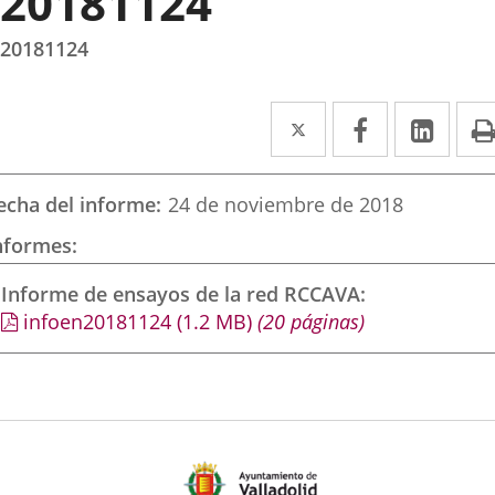
20181124
20181124
Twitter
Enlace
Facebook
Enlace
Link
Enla
a
a
a
una
una
una
echa del informe
24 de noviembre de 2018
aplicación
aplicación
aplic
nformes
externa.
externa.
exte
Informe de ensayos de la red RCCAVA
infoen20181124
(1.2
MB
)
(20 páginas)