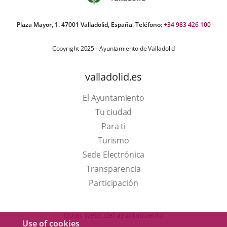
Plaza Mayor, 1. 47001 Valladolid, España. Teléfono:
+34 983 426 100
Copyright 2025 - Ayuntamiento de Valladolid
valladolid.es
El Ayuntamiento
Tu ciudad
Para ti
This
Turismo
link
Link
Sede Electrónica
will
to
Transparencia
open
external
Participación
in
application.
a
Otras webs del ayuntamiento
Use of cookies
pop-