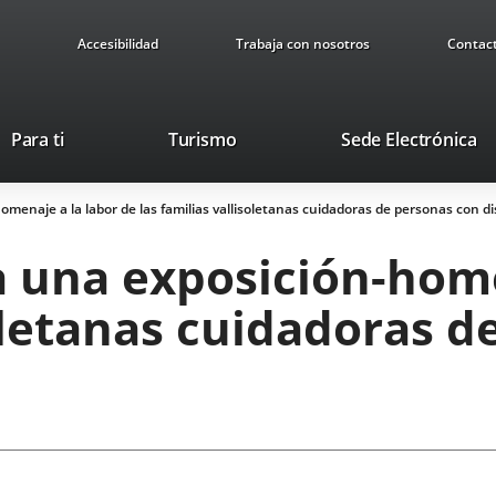
Accesibilidad
Trabaja con nosotros
Contac
Este
En
Para ti
Turismo
Sede Electrónica
enlace
a
se
u
menaje a la labor de las familias vallisoletanas cuidadoras de personas con d
abrirá
ap
en
ex
a una exposición-home
una
ventana
soletanas cuidadoras 
nueva.