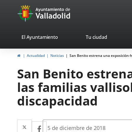
Portal
Saltar al contenido
avaTop
Web
del
Ayuntamiento
valladolid.es
El Ayuntamiento
Tu ciudad
de
Inicio
Actualidad
Noticias
San Benito estrena una exposición-ho
Valladolid
San Benito estren
las familias valli
discapacidad
Twitter
Enlace
Facebook
Enlace
Fecha
5 de diciembre de 2018