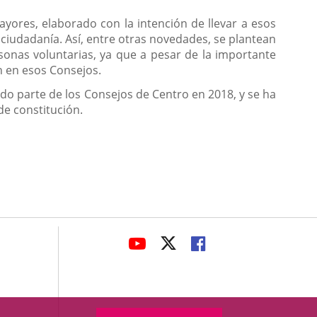
ores, elaborado con la intención de llevar a esos
 ciudadanía. Así, entre otras novedades, se plantean
onas voluntarias, ya que a pesar de la importante
n en esos Consejos.
do parte de los Consejos de Centro en 2018, y se ha
de constitución.
avaHeaderSocial
LINK
LINK
LINK
TO
TO
TO
EXTERNAL
EXTERNAL
EXTERNAL
APPLICATION.
APPLICATION.
APPLICATION.