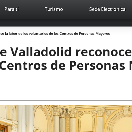
This
Li
Para ti
Turismo
Sede Electrónica
Accesibilidad
Trabaja con nosotros
Contac
link
to
will
ext
open
app
ce la labor de los voluntarios de los Centros de Personas Mayores
in
a
 Valladolid reconoce 
pop-
up
s Centros de Personas
window.