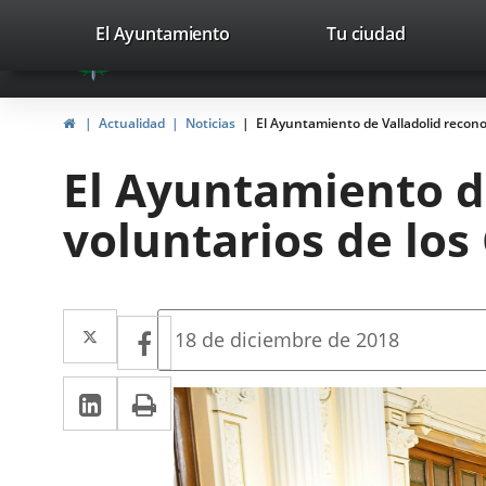
Portal
Jump to content
valladolid.es
El Ayuntamiento
Tu ciudad
avaTop
Web
del
Home
Actualidad
Noticias
El Ayuntamiento de Valladolid recono
Ayuntamiento
El Ayuntamiento de
de
voluntarios de lo
Valladolid
Twitter
Enlace
Facebook
Enlace
Fecha
18 de diciembre de 2018
de
a
a
la
Linkedin
Enlace
Print
una
noticia
una
a
aplicación
aplicación
una
externa.
externa.