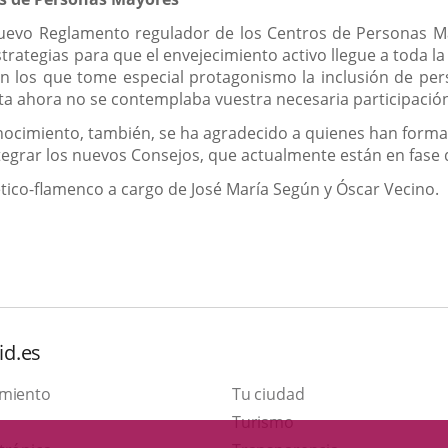
uevo Reglamento regulador de los Centros de Personas May
rategias para que el envejecimiento activo llegue a toda la
 los que tome especial protagonismo la inclusión de pers
asta ahora no se contemplaba vuestra necesaria participació
nocimiento, también, se ha agradecido a quienes han forma
tegrar los nuevos Consejos, que actualmente están en fase 
oético-flamenco a cargo de José María Según y Óscar Vecino.
id.es
amiento
Tu ciudad
This
Turismo