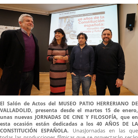
la
noticia
externa.
externa.
extern
Descripción
El Salón de Actos del MUSEO PATIO HERRERIANO DE
VALLADOLID, presenta desde el martes 15 de enero,
unas nuevas JORNADAS DE CINE Y FILOSOFÍA, que en
esta ocasión están dedicadas a los 40 AÑOS DE LA
CONSTITUCIÓN ESPAÑOLA.
UnasJornadas en las qu
todas las producciones fílmicas que se proyectarán serán