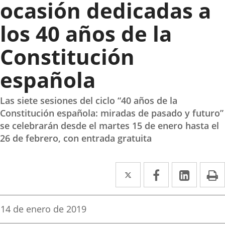
ocasión dedicadas a
los 40 años de la
Constitución
española
Las siete sesiones del ciclo “40 años de la
Constitución española: miradas de pasado y futuro”
se celebrarán desde el martes 15 de enero hasta el
26 de febrero, con entrada gratuita
Twitter
Enlace
Facebook
Enlace
Linked
Enlace
P
a
a
a
una
una
una
Fecha
14 de enero de 2019
de
aplicación
aplicación
aplica