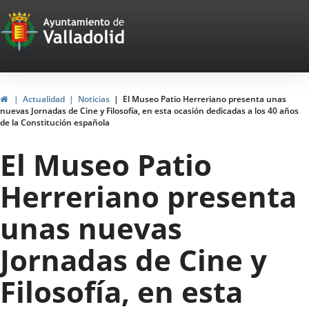
Portal
Jump to content
Web
del
Ayuntamiento
Home
Actualidad
Noticias
El Museo Patio Herreriano presenta unas
nuevas Jornadas de Cine y Filosofía, en esta ocasión dedicadas a los 40 años
de
de la Constitución española
Valladolid
El Museo Patio
Herreriano presenta
unas nuevas
Jornadas de Cine y
Filosofía, en esta