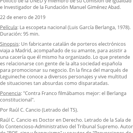
Político de la UNED y miembro de su Comisión de Igualdad
e Investigador de la Fundación Manuel Giménez Abad.
22 de enero de 2019
Película
: La escopeta nacional (Luis García Berlanga, 1978).
Duración: 95 min.
Sinopsis
: Un fabricante catalán de porteros electrónicos
viaja a Madrid, acompañado de su amante, para asistir a
una cacería que él mismo ha organizado. Lo que pretende
es relacionarse con gente de la alta sociedad española
para promocionar su negocio. En la finca del marqués de
Leguineche conoce a diversos personajes y vive multitud
de situaciones tan absurdas como disparatadas.
Ponencia
: "Contra Franco filmábamos mejor: el Berlanga
constitucional".
Por Raúl C. Cancio (Letrado del TS).
Raúl C. Cancio es Doctor en Derecho. Letrado de la Sala de
lo Contencioso-Administrativo del Tribunal Supremo. Autor
de "BOE, cine y franquismo" y coautor de "Proyecciones de