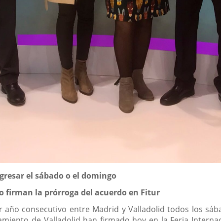
egresar el sábado o el domingo
o firman la prórroga del acuerdo en Fitur
cer año consecutivo entre Madrid y Valladolid todos los sá
amiento de Valladolid han firmado hoy en la Feria Interna