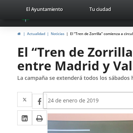
Portal
Saltar al contenido
valladolid.es
El Ayuntamiento
Tu ciudad
avaTop
Web
del
Inicio
Actualidad
Noticias
El “Tren de Zorrilla” comienza a circu
Ayuntamiento
El “Tren de Zorrill
de
entre Madrid y Val
Valladolid
La campaña se extenderá todos los sábados 
Twitter
Enlace
Facebook
Enlace
Fecha
24 de enero de 2019
de
a
a
la
LinkedIn
Enlace
Imprimir
una
noticia
una
a
aplicación
aplicación