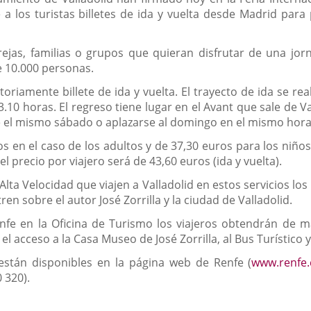
 a los turistas billetes de ida y vuelta desde Madrid para 
parejas, familias o grupos que quieran disfrutar de una jo
de 10.000 personas.
oriamente billete de ida y vuelta. El trayecto de ida se re
13.10 horas. El regreso tiene lugar en el Avant que sale de V
se el mismo sábado o aplazarse al domingo en el mismo hora
ros en el caso de los adultos y de 37,30 euros para los ni
 el precio por viajero será de 43,60 euros (ida y vuelta).
 Alta Velocidad que viajen a Valladolid en estos servicios 
ren sobre el autor José Zorrilla y la ciudad de Valladolid.
enfe en la Oficina de Turismo los viajeros obtendrán de ma
n el acceso a la Casa Museo de José Zorrilla, al Bus Turístico
a están disponibles en la página web de Renfe (
www.renfe
 320).