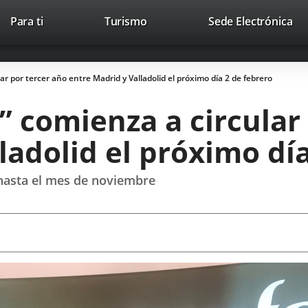
Este
En
Para ti
Turismo
Sede Electrónica
Accesibilidad
Trabaja con nosotros
Contac
enlace
a
se
un
abrirá
apl
lar por tercer año entre Madrid y Valladolid el próximo día 2 de febrero
en
ext
una
a” comienza a circular
ventana
nueva.
ladolid el próximo día
hasta el mes de noviembre