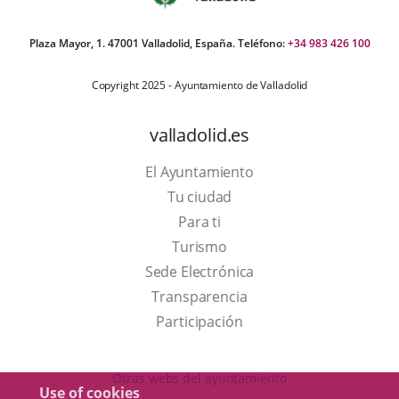
Plaza Mayor, 1. 47001 Valladolid, España. Teléfono:
+34 983 426 100
Copyright 2025 - Ayuntamiento de Valladolid
valladolid.es
El Ayuntamiento
Tu ciudad
Para ti
This
Turismo
link
Link
Sede Electrónica
will
to
Transparencia
open
external
Participación
in
application.
a
Otras webs del ayuntamiento
Use of cookies
pop-