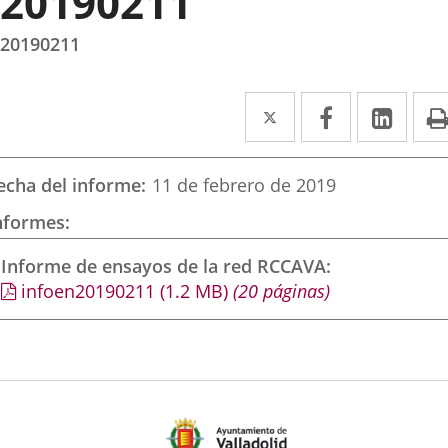
20190211
20190211
Twitter
Enlace
Facebook
Enlace
Link
Enla
a
a
a
una
una
una
echa del informe
11 de febrero de 2019
aplicación
aplicación
aplic
nformes
externa.
externa.
exte
Informe de ensayos de la red RCCAVA
infoen20190211
(1.2
MB
)
(20 páginas)